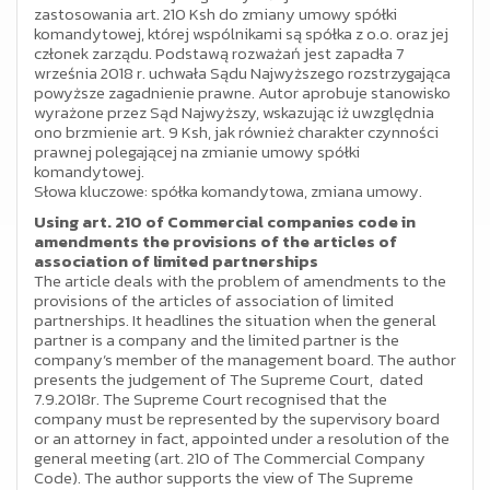
zastosowania art. 210 Ksh do zmiany umowy spółki
komandytowej, której wspólnikami są spółka z o.o. oraz jej
członek zarządu. Podstawą rozważań jest zapadła 7
września 2018 r. uchwała Sądu Najwyższego rozstrzygająca
powyższe zagadnienie prawne. Autor aprobuje stanowisko
wyrażone przez Sąd Najwyższy, wskazując iż uwzględnia
ono brzmienie art. 9 Ksh, jak również charakter czynności
prawnej polegającej na zmianie umowy spółki
komandytowej.
Słowa kluczowe: spółka komandytowa, zmiana umowy.
Using art. 210 of Commercial companies code in
amendments the provisions of the articles of
association of limited partnerships
The article deals with the problem of amendments to the
provisions of the articles of association of limited
partnerships. It headlines the situation when the general
partner is a company and the limited partner is the
company’s member of the management board. The author
presents the judgement of The Supreme Court, dated
7.9.2018r. The Supreme Court recognised that the
company must be represented by the supervisory board
or an attorney in fact, appointed under a resolution of the
general meeting (art. 210 of The Commercial Company
Code). The author supports the view of The Supreme