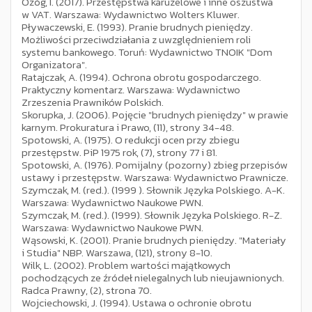
Ożóg, I. (2017). Przestępstwa karuzelowe i inne oszustwa
w VAT. Warszawa: Wydawnictwo Wolters Kluwer.
Pływaczewski, E. (1993). Pranie brudnych pieniędzy.
Możliwości przeciwdziałania z uwzględnieniem roli
systemu bankowego. Toruń: Wydawnictwo TNOIK "Dom
Organizatora".
Ratajczak, A. (1994). Ochrona obrotu gospodarczego.
Praktyczny komentarz. Warszawa: Wydawnictwo
Zrzeszenia Prawników Polskich.
Skorupka, J. (2006). Pojęcie "brudnych pieniędzy" w prawie
karnym. Prokuratura i Prawo, (11), strony 34-48.
Spotowski, A. (1975). O redukcji ocen przy zbiegu
przestępstw. PiP 1975 rok, (7), strony 77 i 81.
Spotowski, A. (1976). Pomijalny (pozorny) zbieg przepisów
ustawy i przestępstw. Warszawa: Wydawnictwo Prawnicze.
Szymczak, M. (red.). (1999 ). Słownik Języka Polskiego. A-K.
Warszawa: Wydawnictwo Naukowe PWN.
Szymczak, M. (red.). (1999). Słownik Języka Polskiego. R-Z.
Warszawa: Wydawnictwo Naukowe PWN.
Wąsowski, K. (2001). Pranie brudnych pieniędzy. "Materiały
i Studia" NBP. Warszawa, (121), strony 8-10.
Wilk, L. (2002). Problem wartości majątkowych
pochodzących ze źródeł nielegalnych lub nieujawnionych.
Radca Prawny, (2), strona 70.
Wojciechowski, J. (1994). Ustawa o ochronie obrotu