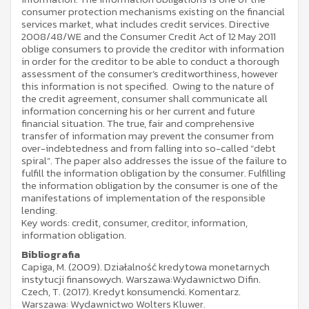
consumer protection mechanisms existing on the financial
services market, what includes credit services. Directive
2008/48/WE and the Consumer Credit Act of 12 May 2011
oblige consumers to provide the creditor with information
in order for the creditor to be able to conduct a thorough
assessment of the consumer’s creditworthiness, however
this information is not specified. Owing to the nature of
the credit agreement, consumer shall communicate all
information concerning his or her current and future
financial situation. The true, fair and comprehensive
transfer of information may prevent the consumer from
over-indebtedness and from falling into so-called “debt
spiral”. The paper also addresses the issue of the failure to
fulfill the information obligation by the consumer. Fulfilling
the information obligation by the consumer is one of the
manifestations of implementation of the responsible
lending.
Key words: credit, consumer, creditor, information,
information obligation.
Bibliografia
Capiga, M. (2009). Działalność kredytowa monetarnych
instytucji finansowych. Warszawa:Wydawnictwo Difin.
Czech, T. (2017). Kredyt konsumencki. Komentarz.
Warszawa: Wydawnictwo Wolters Kluwer.