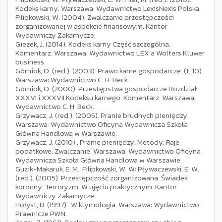
Kodeks karny. Warszawa: Wydawnictwo LexisNexis Polska.
Filipkowski, W. (2004). Zwalczanie przestępczości
zorganizowanej w aspekcie finansowym. Kantor
Wydawniczy Zakamycze.
Giezek, J. (2014). Kodeks karny Część szczególna.
Komentarz. Warszawa: Wydawnictwo LEX a Wolters Kluwer
business.
Górniok, O. (red.). (2003). Prawo karne gospodarcze. (t. 10).
Warszawa: Wydawnictwo C. H. Beck.
Górniok, O. (2000). Przestępstwa gospodarcze Rozdział
XXXVI i XXXVII Kodeksu karnego. Komentarz. Warszawa:
Wydawnictwo C. H. Beck.
Grzywacz, J. (red.). (2005). Pranie brudnych pieniędzy.
Warszawa: Wydawnictwo Oficyna Wydawnicza Szkoła
Główna Handlowa w Warszawie.
Grzywacz, J. (2010) . Pranie pieniędzy. Metody. Raje
podatkowe. Zwalczanie. Warszawa: Wydawnictwo Oficyna
Wydawnicza Szkoła Główna Handlowa w Warszawie.
Guzik-Makaruk, E. M., Filipkowski, W. W: Pływaczewski, E. W.
(red.). (2005). Przestępczość zorganizowana. Świadek
koronny. Terroryzm. W ujęciu praktycznym. Kantor
Wydawniczy Zakamycze.
Hołyst, B. (1997) . Wiktymologia. Warszawa: Wydawnictwo
Prawnicze PWN.