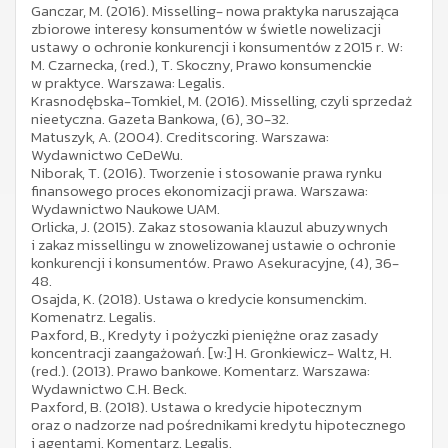
Ganczar, M. (2016). Misselling- nowa praktyka naruszająca
zbiorowe interesy konsumentów w świetle nowelizacji
ustawy o ochronie konkurencji i konsumentów z 2015 r. W:
M. Czarnecka, (red.), T. Skoczny, Prawo konsumenckie
w praktyce. Warszawa: Legalis.
Krasnodębska-Tomkiel, M. (2016). Misselling, czyli sprzedaż
nieetyczna. Gazeta Bankowa, (6), 30-32.
Matuszyk, A. (2004). Creditscoring. Warszawa:
Wydawnictwo CeDeWu.
Niborak, T. (2016). Tworzenie i stosowanie prawa rynku
finansowego proces ekonomizacji prawa. Warszawa:
Wydawnictwo Naukowe UAM.
Orlicka, J. (2015). Zakaz stosowania klauzul abuzywnych
i zakaz missellingu w znowelizowanej ustawie o ochronie
konkurencji i konsumentów. Prawo Asekuracyjne, (4), 36-
48.
Osajda, K. (2018). Ustawa o kredycie konsumenckim.
Komenatrz. Legalis.
Paxford, B., Kredyty i pożyczki pieniężne oraz zasady
koncentracji zaangażowań. [w:] H. Gronkiewicz- Waltz, H.
(red.). (2013). Prawo bankowe. Komentarz. Warszawa:
Wydawnictwo C.H. Beck.
Paxford, B. (2018). Ustawa o kredycie hipotecznym
oraz o nadzorze nad pośrednikami kredytu hipotecznego
i agentami. Komentarz. Legalis.