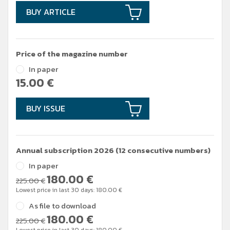
BUY ARTICLE
Price of the magazine number
In paper
15.00
€
BUY ISSUE
Annual subscription 2026 (12 consecutive numbers)
In paper
180.00
€
225.00 €
Lowest price in last 30 days:
180.00
€
As file to download
180.00
€
225.00 €