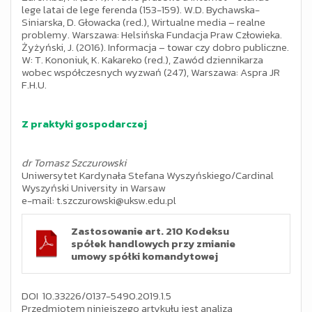
lege latai de lege ferenda (153-159). W.D. Bychawska-
Siniarska, D. Głowacka (red.), Wirtualne media – realne
problemy. Warszawa: Helsińska Fundacja Praw Człowieka.
Żyżyński, J. (2016). Informacja – towar czy dobro publiczne.
W: T. Kononiuk, K. Kakareko (red.), Zawód dziennikarza
wobec współczesnych wyzwań (247), Warszawa: Aspra JR
F.H.U.
Z praktyki gospodarczej
dr Tomasz Szczurowski
Uniwersytet Kardynała Stefana Wyszyńskiego/Cardinal
Wyszyński University in Warsaw
e-mail: t.szczurowski@uksw.edu.pl
Zastosowanie art. 210 Kodeksu
spółek handlowych przy zmianie
umowy spółki komandytowej
DOI 10.33226/0137-5490.2019.1.5
Przedmiotem niniejszego artykułu jest analiza