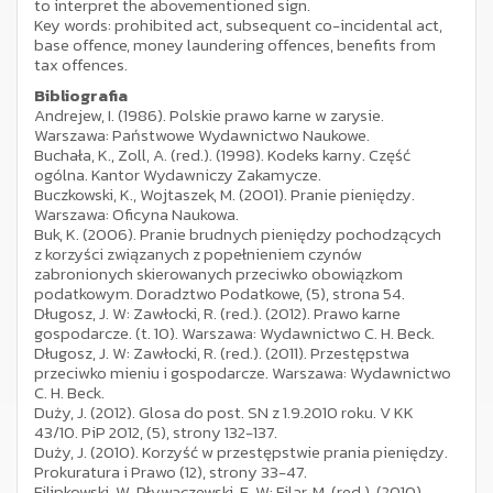
to interpret the abovementioned sign.
Key words: prohibited act, subsequent co-incidental act,
base offence, money laundering offences, benefits from
tax offences.
Bibliografia
Andrejew, I. (1986). Polskie prawo karne w zarysie.
Warszawa: Państwowe Wydawnictwo Naukowe.
Buchała, K., Zoll, A. (red.). (1998). Kodeks karny. Część
ogólna. Kantor Wydawniczy Zakamycze.
Buczkowski, K., Wojtaszek, M. (2001). Pranie pieniędzy.
Warszawa: Oficyna Naukowa.
Buk, K. (2006). Pranie brudnych pieniędzy pochodzących
z korzyści związanych z popełnieniem czynów
zabronionych skierowanych przeciwko obowiązkom
podatkowym. Doradztwo Podatkowe, (5), strona 54.
Długosz, J. W: Zawłocki, R. (red.). (2012). Prawo karne
gospodarcze. (t. 10). Warszawa: Wydawnictwo C. H. Beck.
Długosz, J. W: Zawłocki, R. (red.). (2011). Przestępstwa
przeciwko mieniu i gospodarcze. Warszawa: Wydawnictwo
C. H. Beck.
Duży, J. (2012). Glosa do post. SN z 1.9.2010 roku. V KK
43/10. PiP 2012, (5), strony 132-137.
Duży, J. (2010). Korzyść w przestępstwie prania pieniędzy.
Prokuratura i Prawo (12), strony 33-47.
Filipkowski, W. Pływaczewski, E. W: Filar, M. (red.). (2010).