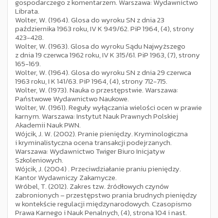
gospodarczego z komentarzem. Warszawa: Wydawnictwo
Librata.
Wolter, W. (1964). Glosa do wyroku SN z dnia 23
października 1963 roku, IV K 949/62. PiP 1964, (4), strony
423-428.
Wolter, W. (1963). Glosa do wyroku Sądu Najwyższego
z dnia 19 czerwca 1962 roku, IV K 315/61. PiP 1963, (7), strony
165-169.
Wolter, W. (1964). Glosa do wyroku SN z dnia 29 czerwca
1963 roku, I K 141/63. PiP 1964, (4), strony 712-715.
Wolter, W. (1973). Nauka o przestępstwie. Warszawa:
Państwowe Wydawnictwo Naukowe.
Wolter, W. (1961). Reguły wyłączania wielości ocen w prawie
karnym. Warszawa: Instytut Nauk Prawnych Polskiej
Akademii Nauk PWN.
Wójcik, J. W. (2002). Pranie pieniędzy. Kryminologiczna
i kryminalistyczna ocena transakcji podejrzanych.
Warszawa: Wydawnictwo Twiger Biuro Inicjatyw
Szkoleniowych.
Wójcik, J. (2004) . Przeciwdziałanie praniu pieniędzy.
Kantor Wydawniczy Zakamycze.
Wróbel, T. (2012). Zakres tzw. źródłowych czynów
zabronionych – przestępstwo prania brudnych pieniędzy
w kontekście regulacji międzynarodowych. Czasopismo
Prawa Karnego i Nauk Penalnych, (4), strona 104 i nast.