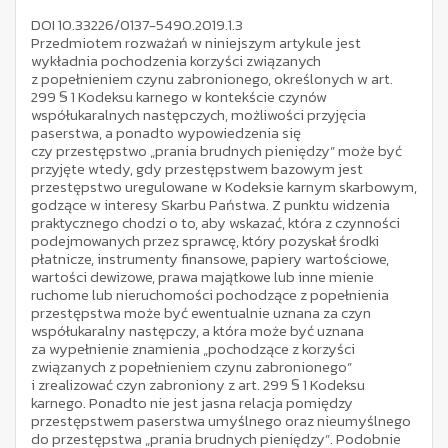
DOI 10.33226/0137-5490.2019.1.3
Przedmiotem rozważań w niniejszym artykule jest
wykładnia pochodzenia korzyści związanych
z popełnieniem czynu zabronionego, określonych w art.
299 § 1 Kodeksu karnego w kontekście czynów
współukaralnych następczych, możliwości przyjęcia
paserstwa, a ponadto wypowiedzenia się
czy przestępstwo „prania brudnych pieniędzy” może być
przyjęte wtedy, gdy przestępstwem bazowym jest
przestępstwo uregulowane w Kodeksie karnym skarbowym,
godzące w interesy Skarbu Państwa. Z punktu widzenia
praktycznego chodzi o to, aby wskazać, która z czynności
podejmowanych przez sprawcę, który pozyskał środki
płatnicze, instrumenty finansowe, papiery wartościowe,
wartości dewizowe, prawa majątkowe lub inne mienie
ruchome lub nieruchomości pochodzące z popełnienia
przestępstwa może być ewentualnie uznana za czyn
współukaralny następczy, a która może być uznana
za wypełnienie znamienia „pochodzące z korzyści
związanych z popełnieniem czynu zabronionego”
i zrealizować czyn zabroniony z art. 299 § 1 Kodeksu
karnego. Ponadto nie jest jasna relacja pomiędzy
przestępstwem paserstwa umyślnego oraz nieumyślnego
do przestępstwa „prania brudnych pieniędzy”. Podobnie