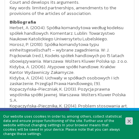
Court and develops its arguments.
Key words: limited partnerships, amendments to the
provisions of the articles of association.
Bibliografia
Herbet, A. (2004). Spółka komandytowa według kodeksu
spółek handlowych. Komentarz. Lublin: Towarzystwo
Naukowe Katolickiego Uniwersytetu Lubelskiego.
Horosz, P. (2018). Spółka komandytowa typu
einheitsgesellschaft – wybrane zagadnienia. W: J.
Frąckowiak (red.), Kodeks spółek handlowych po 15 latach
obowiązywania. Warszawa: Wolters Kluwer Polska sp. z o.o.
Kidyba, A. (2006). Atypowe spółki handlowe. Kraków:
Kantor Wydawniczy Zakamycze.
Kidyba, A. (2014). Uchwały w spółkach osobowych i ich
zaskarżenie. Przegląd Prawa Handlowego, (9).
Kopaczyńska-Pieczniak, K. (2013). Pozycja prawna
wspólnika spółki jawnej. Warszawa: Wolters Kluwer Polska
S.A.
Kopaczyńska-Piecznika, K. (2014). Problem stosowania art.
210 § 1 ksh odpowiednio lub per analogiam do wspólników
uprawnionych do reprezentowania handlowych spółek
Our website uses cookies in order to, among others, collect statistical
data and ensure proper functioning of the site. Further use of the
osobowych. Przegląd Prawa Handlowego, (11).
website without changing settings in your browser means that
Nowacki, A. (2018). Spółka z ograniczoną
cookies will be saved in your device. Please note that you can always
odpowiedzialnością (Tom I). Komentarz: Art. 151-226 Ksh.
change these settings.