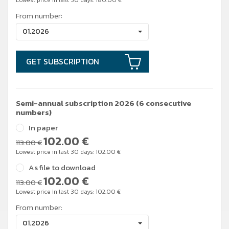
Lowest price in last 30 days:
180.00
€
From number:
01.2026
GET SUBSCRIPTION
Semi-annual subscription 2026 (6 consecutive
numbers)
In paper
102.00
€
113.00 €
Lowest price in last 30 days:
102.00
€
As file to download
102.00
€
113.00 €
Lowest price in last 30 days:
102.00
€
From number:
01.2026