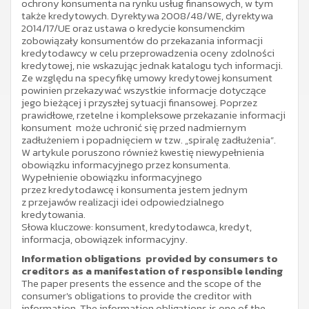
ochrony konsumenta na rynku usług finansowych, w tym
także kredytowych. Dyrektywa 2008/48/WE, dyrektywa
2014/17/UE oraz ustawa o kredycie konsumenckim
zobowiązały konsumentów do przekazania informacji
kredytodawcy w celu przeprowadzenia oceny zdolności
kredytowej, nie wskazując jednak katalogu tych informacji.
Ze względu na specyfikę umowy kredytowej konsument
powinien przekazywać wszystkie informacje dotyczące
jego bieżącej i przyszłej sytuacji finansowej. Poprzez
prawidłowe, rzetelne i kompleksowe przekazanie informacji
konsument może uchronić się przed nadmiernym
zadłużeniem i popadnięciem w tzw. „spiralę zadłużenia”.
W artykule poruszono również kwestię niewypełnienia
obowiązku informacyjnego przez konsumenta.
Wypełnienie obowiązku informacyjnego
przez kredytodawcę i konsumenta jestem jednym
z przejawów realizacji idei odpowiedzialnego
kredytowania.
Słowa kluczowe: konsument, kredytodawca, kredyt,
informacja, obowiązek informacyjny.
Information obligations provided by consumers to
creditors as a manifestation of responsible lending
The paper presents the essence and the scope of the
consumer's obligations to provide the creditor with
information. The information obligations is one of the