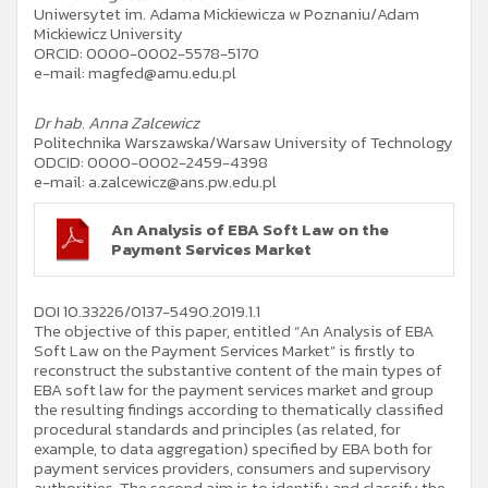
Uniwersytet im. Adama Mickiewicza w Poznaniu/Adam
Mickiewicz University
ORCID: 0000-0002-5578-5170
e-mail: magfed@amu.edu.pl
Dr hab. Anna Zalcewicz
Politechnika Warszawska/Warsaw University of Technology
ODCID: 0000-0002-2459-4398
e-mail: a.zalcewicz@ans.pw.edu.pl
An Analysis of EBA Soft Law on the
Payment Services Market
DOI 10.33226/0137-5490.2019.1.1
The objective of this paper, entitled “An Analysis of EBA
Soft Law on the Payment Services Market” is firstly to
reconstruct the substantive content of the main types of
EBA soft law for the payment services market and group
the resulting findings according to thematically classified
procedural standards and principles (as related, for
example, to data aggregation) specified by EBA both for
payment services providers, consumers and supervisory
authorities. The second aim is to identify and classify the