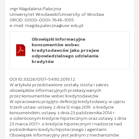
mgr Magdalena Paleczna
Uniwersytet Wrocławski/University of Wrocław
ORCID: 0000-0001-7646-1055
e-mail: magda.paleczna@uwr.edu.pl
Obowiązki informacyjne
konsumentów wobec
kredytodawców jako przejaw
odpowiedzialnego udzielania
kredytów
DOI 10.33226/0137-5490.2019.1.2
W artykule przedstawione zostały istota i zakres
obowiązków informacyjnych przekazywanych
przez konsumentów wobec kredytodawców.
W opracowaniu przyjęto definicję kredytodawcy w ujęciu
trzech ustaw: ustawy z dnia 12 maja 2011r. o kredycie
konsumenckim, ustawy z dnia 23 października 2014 r.
o odwróconym kredycie hipotecznym oraz ustawy z dnia
23 marca 2017 r. o kredycie hipotecznym i nadzorze nad
pośrednikami kredytu hipotecznego i agentami.
Obowiązek informacyjny jest jednym z mechanizmów