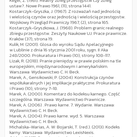
Kegel, Z. (1961). Realny zbieg przestępstw czy zbieg
ustaw?. Nowe Prawo 1961, (11), strona 1441.
Kostarczyk-Gryszka, J. (1967). Z rozważań nad jednością
i wielością czynów oraz jednością i wielością przestępstw.
Wojskowy Przegląd Prawniczy 1967, (2), strona 165.
Kostarczyk-Gryszkowa, J. (1968). Problem granic realnego
zbiegu przestępstw. Zeszyty Naukowe UJ. Prace prawnicze.
Kraków (37), strona 19.
Kulik, M. (2001). Glosa do wyroku Sądu Apelacyjnego
w Lublinie z dnia 16 stycznia 2001 roku, sygn. II Aka
248/2000. Prokuratura i Prawo (10), strony 108-117.
Lizak, R. (2018). Pranie pieniędzy w prawie polskim na tle
europejskim, międzynarodowym i amerykańskim.
Warszawa: Wydawnictwo C. H. Beck.
Marek, A., Gensikowski, P. (2004). Konstrukcja czynów
współukaralnych i jej implikacje praktyczne. Prokuratura
i Prawo (10), strony 7-18.
Marek, A. (2000). Komentarz do kodeksu karnego. Część
szczególna. Warszawa: Wydawnictwo Prawnicze.
Marek, A. (2006) . Prawo karne. 7. Wydanie. Warszawa:
Wydawnictwo C. H. Beck.
Marek, A. (2004). Prawo karne. wyd. 5. Warszawa:
Wydawnictwo C. H. Beck.
Michalska-Warias, A. W: Bojarski, T. (red.). (2013). Kodeks
karny. Warszawa: Wydawnictwo LexisNexis.