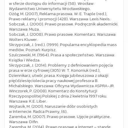
w sferze dostępu do informacji (58). Wrocław:
Wydawnictwo Uniwersytetu Wrocławskiego.
Ożóg, M. (2007), Reklama prasowa. W: E. Traple (red.),
Prawo reklamy i promocji (428). Warszawa: Lexis Nexis.
Sobczak, J. (2000). Prawo prasowe. Podręcznik akademicki.
Warszawa: Muza.
Sobczak, J. (2008). Prawo prasowe. Komentarz. Warszawa:
Wolters Kluwer.
Skrzypczak, J. (red.). (1999). Popularna encyklopedia mass
mediów. Poznań: Kurpisz.
Szulczewski, M. (1964). Prasa a społeczeństwo. Warszawa:
Książka i Wiedza.
Skrzypczak, J. (2014). Problemy z definiowaniem pojęcia
prasa w erze cyfrowej (305) W: T. Kononiuk (red.),
Dziennikarz, utwór, prasa. Księga jubileuszowa z okazji
pięćdziesięciolecia pracy naukowej profesora B.
Michalskiego. Warszawa: Oficyna Wydawnicza ASPRA-JR.
Winczorek, P. (2008). Komentarz do Konstytucji
Rzeczypospolitej Polskiej z dnia 2 kwietnia 1997 roku.
Warszawa: K.E. Liber.
Wojtasik, M. (2001). Naruszanie dóbr osobistych
w Internecie. Radca Prawny, (6).
Zaremba, M. (2007). Prawo prasowe. Ujęcie praktyczne.
Warszawa: Difin.
Zaremba, M. (2014). Prawo prasowe a internet – stande