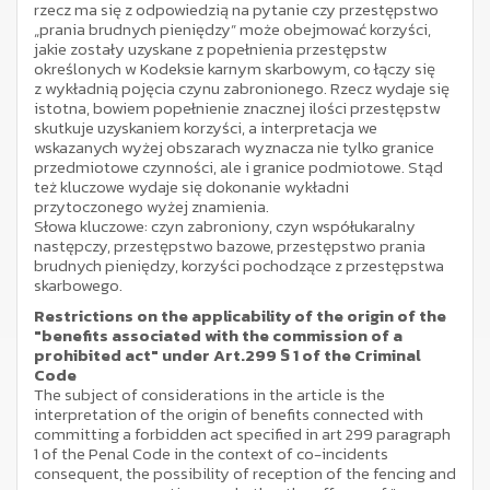
rzecz ma się z odpowiedzią na pytanie czy przestępstwo
„prania brudnych pieniędzy” może obejmować korzyści,
jakie zostały uzyskane z popełnienia przestępstw
określonych w Kodeksie karnym skarbowym, co łączy się
z wykładnią pojęcia czynu zabronionego. Rzecz wydaje się
istotna, bowiem popełnienie znacznej ilości przestępstw
skutkuje uzyskaniem korzyści, a interpretacja we
wskazanych wyżej obszarach wyznacza nie tylko granice
przedmiotowe czynności, ale i granice podmiotowe. Stąd
też kluczowe wydaje się dokonanie wykładni
przytoczonego wyżej znamienia.
Słowa kluczowe: czyn zabroniony, czyn współukaralny
następczy, przestępstwo bazowe, przestępstwo prania
brudnych pieniędzy, korzyści pochodzące z przestępstwa
skarbowego.
Restrictions on the applicability of the origin of the
"benefits associated with the commission of a
prohibited act" under Art.299 § 1 of the Criminal
Code
The subject of considerations in the article is the
interpretation of the origin of benefits connected with
committing a forbidden act specified in art 299 paragraph
1 of the Penal Code in the context of co-incidents
consequent, the possibility of reception of the fencing and