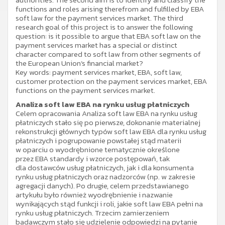
functions and roles arising therefrom and fulfilled by EBA
soft law for the payment services market. The third
research goal of this project is to answer the following
question: is it possible to argue that EBA soft law on the
payment services market has a special or distinct
character compared to soft law from other segments of
the European Union’s financial market?
Key words: payment services market, EBA, soft law,
customer protection on the payment services market, EBA
functions on the payment services market.
Analiza soft law EBA na rynku usług płatniczych
Celem opracowania Analiza soft law EBA na rynku usług
płatniczych stało się po pierwsze, dokonanie materialnej
rekonstrukcji głównych typów soft law EBA dla rynku usług
płatniczych i pogrupowanie powstałej stąd materii
w oparciu o wyodrębnione tematycznie określone
przez EBA standardy i wzorce postępowań, tak
dla dostawców usług płatniczych, jak i dla konsumenta
rynku usług płatniczych oraz nadzorców (np. w zakresie
agregacji danych). Po drugie, celem przedstawianego
artykułu było również wyodrębnienie i nazwanie
wynikających stąd funkcji i roli, jakie soft law EBA pełni na
rynku usług płatniczych. Trzecim zamierzeniem
badawczym stało się udzielenie odpowiedzi na pytanie