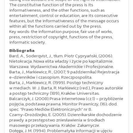
The constitutive function of the press is its
informativeness, and the other functions, such as
entertainment, control or education, are its consecutive
features, but the informativeness of the message occurs
within all the functions carried out by the press.
Key words: the information purpose, fair use of works,
press, restriction of copyright, functions of the press,
informatic society.
Bibliografia
Bard, A., Soderqvist, J., tłum. Piotr Cypryański, (2006).
Nietokracja. Nowa elita władzy i życie po kapitalizmie.
Warszawa: Wydawnictwa Akademickie i Profesjonalne.
Barta, J., Markiewicz, R., (2007, 9 października) Rejestracja
e-dzienników i czasopism. Rzeczpospolita.
Barta, J., Markiewicz, R. (1999). Postęp techniczny
w mediach. W: J. Barta, R. Markiewicz (red.), Prawo autorskie
a postęp techniczny (189), Kraków: Universitas.
Balcarczyk, J. (2008) Prasa internetowa (cz.1) – przybliżenie
pojęcia, podstawa prawna. Monitor Prawniczy, (16); dod.
spec. "Prawo Mediów Elektronicznych" nr 8.
Czarny-Drożdżejko, E. (2005). Dziennikarskie dochodzenie
prawdy a przestępstwo zniesławienia w środkach
masowego przekazywania. Kraków: Zakamycze.
Dołęga, J. M. (1994). Problematyka informacji w ujęciu