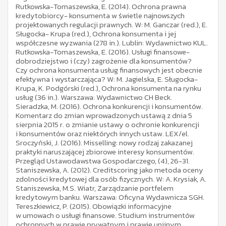
Rutkowska-Tomaszewska, E. (2014). Ochrona prawna
kredytobiorcy- konsumenta w świetle najnowszych
projektowanych regulacji prawnych. W: M. Ganczar (red.), E.
Sługocka- Krupa (red.), Ochrona konsumenta i jej
współczesne wyzwania (278 in.). Lublin: Wydawnictwo KUL.
Rutkowska-Tomaszewska, E. (2016). Usługi finansowe-
dobrodziejstwo i (czy) zagrożenie dla konsumentów?
Czy ochrona konsumenta usług finansowych jest obecnie
efektywna i wystarczająca? W: M. Jagielska, E. Sługocka-
Krupa, K. Podgórski (red.), Ochrona konsumenta na rynku
usług (36 in.). Warszawa: Wydawnictwo CH Beck.
Sieradzka, M. (2016). Ochrona konkurencji i konsumentów.
Komentarz do zmian wprowadzonych ustawą z dnia 5
sierpnia 2015 r. o zmianie ustawy o ochronie konkurencji
i konsumentów oraz niektórych innych ustaw. LEX/el.
Sroczyński, J. (2016). Misselling: nowy rodzaj zakazanej
praktyki naruszającej zbiorowe interesy konsumentów.
Przegląd Ustawodawstwa Gospodarczego, (4), 26-31.
Staniszewska, A. (2012). Creditscoring jako metoda oceny
zdolności kredytowej dla osób fizycznych. W: A. Krysiak, A.
Staniszewska, M.S. Wiatr, Zarządzanie portfelem
kredytowym banku. Warszawa: Oficyna Wydawnicza SGH.
Tereszkiewicz, P. (2015). Obowiązki informacyjne
w umowach o usługi finansowe. Studium instrumentów
ochronnych w prawie prywatnym i prawie unijnym.