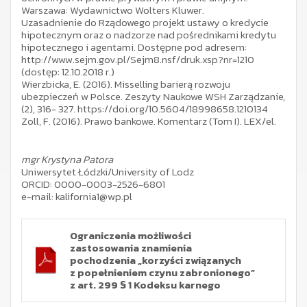
Warszawa: Wydawnictwo Wolters Kluwer.
Uzasadnienie do Rządowego projekt ustawy o kredycie
hipotecznym oraz o nadzorze nad pośrednikami kredytu
hipotecznego i agentami. Dostępne pod adresem:
http://www.sejm.gov.pl/Sejm8.nsf/druk.xsp?nr=1210
(dostęp: 12.10.2018 r.)
Wierzbicka, E. (2016). Misselling barierą rozwoju
ubezpieczeń w Polsce. Zeszyty Naukowe WSH Zarządzanie,
(2), 316- 327. https://doi.org/10.5604/18998658.1210134
Zoll, F. (2016). Prawo bankowe. Komentarz (Tom I). LEX/el.
mgr Krystyna Patora
Uniwersytet Łódzki/University of Lodz
ORCID: 0000-0003-2526-6801
e-mail: kalifornia1@wp.pl
Ograniczenia możliwości
zastosowania znamienia
pochodzenia „korzyści związanych
z popełnieniem czynu zabronionego”
z art. 299 § 1 Kodeksu karnego