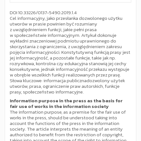
DOI 10.33226/0137-5490.2019.1.4
Cel informacyjny, jako przesłanka dozwolonego użytku
utworów w prasie powinien być rozumiany
z uwzględnieniem funkcji, jakie pełni prasa
w społeczeństwie informacyjnym. Artykuł dokonuje
wykładni znaczeniowej podmiotu uprawnionego do
skorzystania z ograniczenia, z uwzględnieniem zakresu
pojęcia informacyjności. Konstytutywną funkcją prasy jest
jej informacyjność, a pozostałe funkcje, takie jak np.
rozrywkowa, kontrolna czy edukacyjna stanowią jej cechy
konsekutywne, jednak informacyjność przekazu występuje
w obrębie wszelkich funkcji realizowanych przez prasę.
Słowa kluczowe: informacja publicznadozwolony użytek
utworów, prasa, ograniczenie praw autorskich, funkcje
prasy, społeczeństwo informacyjne.
Information purpose in the press as the basis for
fair use of works in the information society
The information purpose, as a premise for the fair use of
works in the press, should be understood taking into
account the functions of the press in the information
society. The article interprets the meaning of an entity
authorized to benefit from the restriction of copyright,
taking into account the scope of the right to information.