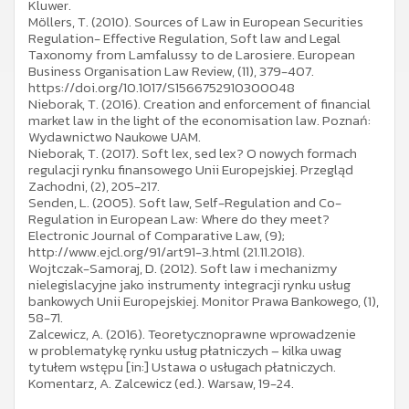
Kluwer.
Möllers, T. (2010). Sources of Law in European Securities
Regulation- Effective Regulation, Soft law and Legal
Taxonomy from Lamfalussy to de Larosiere. European
Business Organisation Law Review, (11), 379-407.
https://doi.org/10.1017/S1566752910300048
Nieborak, T. (2016). Creation and enforcement of financial
market law in the light of the economisation law. Poznań:
Wydawnictwo Naukowe UAM.
Nieborak, T. (2017). Soft lex, sed lex? O nowych formach
regulacji rynku finansowego Unii Europejskiej. Przegląd
Zachodni, (2), 205-217.
Senden, L. (2005). Soft law, Self-Regulation and Co-
Regulation in European Law: Where do they meet?
Electronic Journal of Comparative Law, (9);
http://www.ejcl.org/91/art91-3.html (21.11.2018).
Wojtczak-Samoraj, D. (2012). Soft law i mechanizmy
nielegislacyjne jako instrumenty integracji rynku usług
bankowych Unii Europejskiej. Monitor Prawa Bankowego, (1),
58-71.
Zalcewicz, A. (2016). Teoretycznoprawne wprowadzenie
w problematykę rynku usług płatniczych – kilka uwag
tytułem wstępu [in:] Ustawa o usługach płatniczych.
Komentarz, A. Zalcewicz (ed.). Warsaw, 19-24.