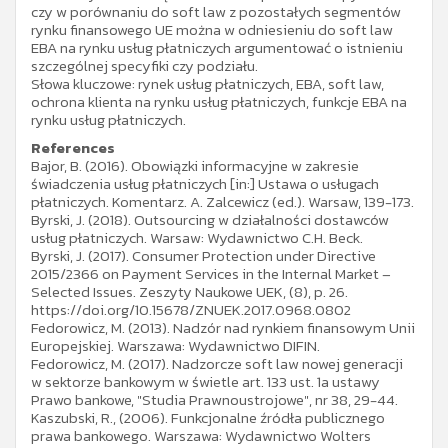
czy w porównaniu do soft law z pozostałych segmentów
rynku finansowego UE można w odniesieniu do soft law
EBA na rynku usług płatniczych argumentować o istnieniu
szczególnej specyfiki czy podziału.
Słowa kluczowe: rynek usług płatniczych, EBA, soft law,
ochrona klienta na rynku usług płatniczych, funkcje EBA na
rynku usług płatniczych.
References
Bajor, B. (2016). Obowiązki informacyjne w zakresie
świadczenia usług płatniczych [in:] Ustawa o usługach
płatniczych. Komentarz. A. Zalcewicz (ed.). Warsaw, 139-173.
Byrski, J. (2018). Outsourcing w działalności dostawców
usług płatniczych. Warsaw: Wydawnictwo C.H. Beck.
Byrski, J. (2017). Consumer Protection under Directive
2015/2366 on Payment Services in the Internal Market –
Selected Issues. Zeszyty Naukowe UEK, (8), p. 26.
https://doi.org/10.15678/ZNUEK.2017.0968.0802
Fedorowicz, M. (2013). Nadzór nad rynkiem finansowym Unii
Europejskiej. Warszawa: Wydawnictwo DIFIN.
Fedorowicz, M. (2017). Nadzorcze soft law nowej generacji
w sektorze bankowym w świetle art. 133 ust. 1a ustawy
Prawo bankowe, "Studia Prawnoustrojowe", nr 38, 29-44.
Kaszubski, R., (2006). Funkcjonalne źródła publicznego
prawa bankowego. Warszawa: Wydawnictwo Wolters