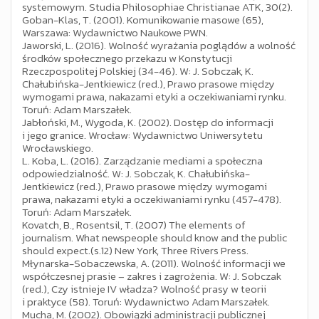
systemowym. Studia Philosophiae Christianae ATK, 30(2).
Goban-Klas, T. (2001). Komunikowanie masowe (65),
Warszawa: Wydawnictwo Naukowe PWN.
Jaworski, L. (2016). Wolność wyrażania poglądów a wolność
środków społecznego przekazu w Konstytucji
Rzeczpospolitej Polskiej (34-46). W: J. Sobczak, K.
Chałubińska-Jentkiewicz (red.), Prawo prasowe między
wymogami prawa, nakazami etyki a oczekiwaniami rynku.
Toruń: Adam Marszałek.
Jabłoński, M., Wygoda, K. (2002). Dostęp do informacji
i jego granice. Wrocław: Wydawnictwo Uniwersytetu
Wrocławskiego.
L. Koba, L. (2016). Zarządzanie mediami a społeczna
odpowiedzialność. W: J. Sobczak, K. Chałubińska-
Jentkiewicz (red.), Prawo prasowe między wymogami
prawa, nakazami etyki a oczekiwaniami rynku (457-478).
Toruń: Adam Marszałek.
Kovatch, B., Rosentsil, T. (2007) The elements of
journalism. What newspeople should know and the public
should expect.(s.12) New York, Three Rivers Press.
Młynarska-Sobaczewska, A. (2011). Wolność informacji we
współczesnej prasie – zakres i zagrożenia. W: J. Sobczak
(red.), Czy istnieje IV władza? Wolność prasy w teorii
i praktyce (58). Toruń: Wydawnictwo Adam Marszałek.
Mucha, M. (2002). Obowiązki administracji publicznej