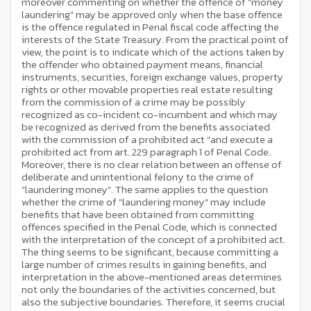
moreover commenting on whether the offence of "money
laundering" may be approved only when the base offence
is the offence regulated in Penal fiscal code affecting the
interests of the State Treasury. From the practical point of
view, the point is to indicate which of the actions taken by
the offender who obtained payment means, financial
instruments, securities, foreign exchange values, property
rights or other movable properties real estate resulting
from the commission of a crime may be possibly
recognized as co-incident co-incumbent and which may
be recognized as derived from the benefits associated
with the commission of a prohibited act "and execute a
prohibited act from art. 229 paragraph 1 of Penal Code.
Moreover, there is no clear relation between an offense of
deliberate and unintentional felony to the crime of
"laundering money". The same applies to the question
whether the crime of "laundering money" may include
benefits that have been obtained from committing
offences specified in the Penal Code, which is connected
with the interpretation of the concept of a prohibited act.
The thing seems to be significant, because committing a
large number of crimes results in gaining benefits, and
interpretation in the above-mentioned areas determines
not only the boundaries of the activities concerned, but
also the subjective boundaries. Therefore, it seems crucial