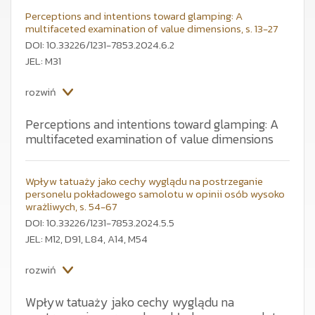
Perceptions and intentions toward glamping: A
multifaceted examination of value dimensions, s. 13-27
DOI: 10.33226/1231-7853.2024.6.2
JEL: M31
rozwiń
Perceptions and intentions toward glamping: A
multifaceted examination of value dimensions
Postrzeganie i intencje wobec glampingu –
wieloaspektowa analiza wymiarów wartości
Wpływ tatuaży jako cechy wyglądu na postrzeganie
The growing trend of glamping, an experience that
personelu pokładowego samolotu w opinii osób wysoko
seamlessly combines the tranquillity of nature with
wrażliwych, s. 54-67
luxury amenities, has witnessed increasing popularity
over recent years. This study delves into the intricate
DOI: 10.33226/1231-7853.2024.5.5
interplay between the perceived values associated with
JEL: M12, D91, L84, A14, M54
glamping and the ensuing booking intentions of
potential consumers. Leveraging Structural Equation
rozwiń
Modelling (SEM), we conducted a systematic analysis of
the relationships between various dimensions of
perceived glamping value and their impact on booking
Wpływ tatuaży jako cechy wyglądu na
intentions. Our findings highlight the pronounced