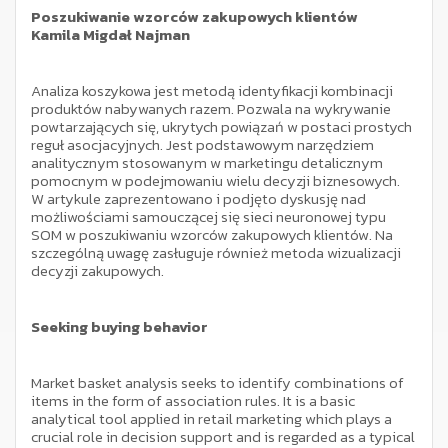
Poszukiwanie wzorców zakupowych klientów
Kamila Migdał Najman
Analiza koszykowa jest metodą identyfikacji kombinacji
produktów nabywanych razem. Pozwala na wykrywanie
powtarzających się, ukrytych powiązań w postaci prostych
reguł asocjacyjnych. Jest podstawowym narzędziem
analitycznym stosowanym w marketingu detalicznym
pomocnym w podejmowaniu wielu decyzji biznesowych.
W artykule zaprezentowano i podjęto dyskusję nad
możliwościami samouczącej się sieci neuronowej typu
SOM w poszukiwaniu wzorców zakupowych klientów. Na
szczególną uwagę zasługuje również metoda wizualizacji
decyzji zakupowych.
Seeking buying behavior
Market basket analysis seeks to identify combinations of
items in the form of association rules. It is a basic
analytical tool applied in retail marketing which plays a
crucial role in decision support and is regarded as a typical