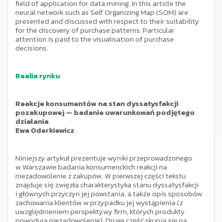
field of application for data mining. In this article the
neural network such as Self Organizing Map (SOM) are
presented and discussed with respect to their suitability
for the discovery of purchase patterns. Particular
attention is paid to the visualisation of purchase
decisions.
Realia rynku
Reakcje konsumentów na stan dyssatysfakcji
pozakupowej — badanie uwarunkowań podjętego
działania
Ewa Oderkiewicz
Niniejszy artykuł prezentuje wyniki przeprowadzonego
w Warszawie badania konsumenckich reakcji na
niezadowolenie z zakupów. W pierwszej części tekstu
znajduje się zwięzła charakterystyka stanu dyssatysfakcji
i głównych przyczyn jej powstania, a także opis sposobów
zachowania klientów w przypadku jej wystąpienia (z
uwzględnieniem perspektywy firm, których produkty
powodują niezadowolenie). Druga część skupia się na