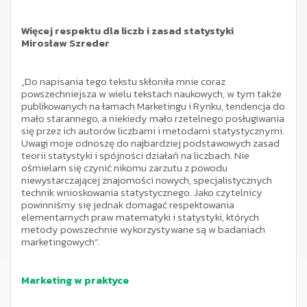
Więcej respektu dla liczb i zasad statystyki
Mirosław Szreder
„Do napisania tego tekstu skłoniła mnie coraz
powszechniejsza w wielu tekstach naukowych, w tym także
publikowanych na łamach Marketingu i Rynku, tendencja do
mało starannego, a niekiedy mało rzetelnego posługiwania
się przez ich autorów liczbami i metodami statystycznymi.
Uwagi moje odnoszę do najbardziej podstawowych zasad
teorii statystyki i spójności działań na liczbach. Nie
ośmielam się czynić nikomu zarzutu z powodu
niewystarczającej znajomości nowych, specjalistycznych
technik wnioskowania statystycznego. Jako czytelnicy
powinniśmy się jednak domagać respektowania
elementarnych praw matematyki i statystyki, których
metody powszechnie wykorzystywane są w badaniach
marketingowych”.
Marketing w praktyce