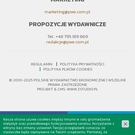
marketing@pwe.com.pl
PROPOZYCJE WYDAWNICZE
Tel.: +48 795 189 869
redakcje@pwe.com.pl
REGULAMIN
POLITYKA PRYWATNOŚCI
POLITYKA PLIKÓW COOKIES
© 2010-2025 POLSKIE WYDAWNICTWO EKONOMICZNE | WSZELKIE
PRAWA ZASTRZEŻONE
PROJEKT &
CMS
:
WWW.ZSTUDIO.PL
Nasza strona używa cookies między innymi w celu gromadzenia
statystyk oraz prawidłowego funkcjonowania serwisu. Korzystanie z
witryny bez zmiany ustawień Twojej przegladarki oznacza, że
ciasteczka będa zapisywane na Twoim urządzeniu. Pamietaj, że