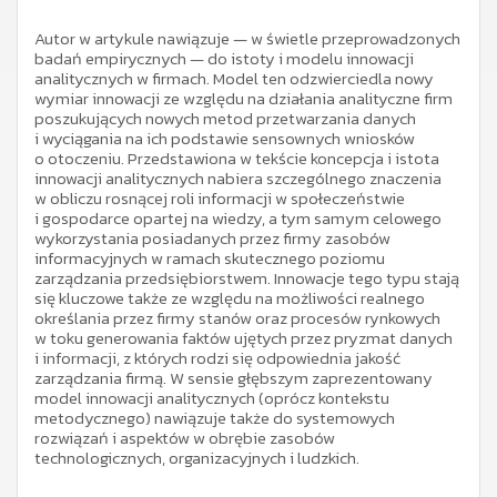
Autor w artykule nawiązuje — w świetle przeprowadzonych
badań empirycznych — do istoty i modelu innowacji
analitycznych w firmach. Model ten odzwierciedla nowy
wymiar innowacji ze względu na działania analityczne firm
poszukujących nowych metod przetwarzania danych
i wyciągania na ich podstawie sensownych wniosków
o otoczeniu. Przedstawiona w tekście koncepcja i istota
innowacji analitycznych nabiera szczególnego znaczenia
w obliczu rosnącej roli informacji w społeczeństwie
i gospodarce opartej na wiedzy, a tym samym celowego
wykorzystania posiadanych przez firmy zasobów
informacyjnych w ramach skutecznego poziomu
zarządzania przedsiębiorstwem. Innowacje tego typu stają
się kluczowe także ze względu na możliwości realnego
określania przez firmy stanów oraz procesów rynkowych
w toku generowania faktów ujętych przez pryzmat danych
i informacji, z których rodzi się odpowiednia jakość
zarządzania firmą. W sensie głębszym zaprezentowany
model innowacji analitycznych (oprócz kontekstu
metodycznego) nawiązuje także do systemowych
rozwiązań i aspektów w obrębie zasobów
technologicznych, organizacyjnych i ludzkich.