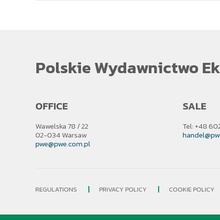
Polskie Wydawnictwo Ek
OFFICE
SALE
Wawelska 78 / 22
Tel: +48 60
02-034 Warsaw
handel@pw
pwe@pwe.com.pl
REGULATIONS
PRIVACY POLICY
COOKIE POLICY