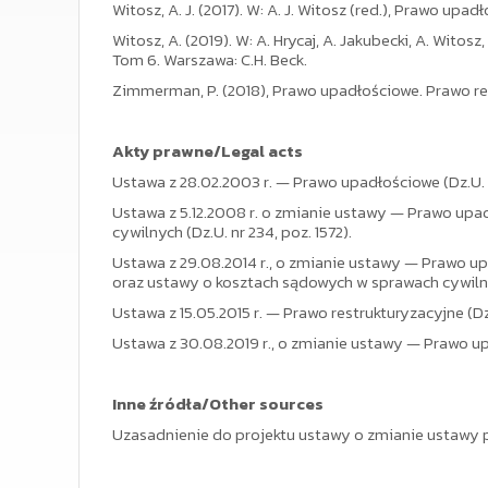
Witosz, A. J. (2017). W: A. J. Witosz (red.), Prawo up
Witosz, A. (2019). W: A. Hrycaj, A. Jakubecki, A. Wit
Tom 6. Warszawa: C.H. Beck.
Zimmerman, P. (2018), Prawo upadłościowe. Prawo res
Akty prawne/Legal acts
Ustawa z 28.02.2003 r. — Prawo upadłościowe (Dz.U. z 
Ustawa z 5.12.2008 r. o zmianie ustawy — Prawo up
cywilnych (Dz.U. nr 234, poz. 1572).
Ustawa z 29.08.2014 r., o zmianie ustawy — Prawo 
oraz ustawy o kosztach sądowych w sprawach cywilnych
Ustawa z 15.05.2015 r. — Prawo restrukturyzacyjne (Dz.U
Ustawa z 30.08.2019 r., o zmianie ustawy — Prawo upa
Inne źródła/Other sources
Uzasadnienie do projektu ustawy o zmianie ustawy p