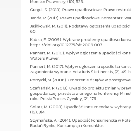
Monitor Prawniczy, (10), 528.
Gurgul, S. (2018). Prawo upadłościowe. Prawo restrukt
Janda, P. (2017). Prawo upadłościowe. Komentarz. Wa
Jaślikowski, M. (2011). Podstawy ogłoszenia upadłoś
60.
Kabza, E. (2009). Wybrane problemy upadłości konsumen
https://doi.org/10.12775/sit.2009.007
Pannert, M. (2010). Wpływ ogłoszenia upadłości k
Wolters Kluwer.
Pannert, M. (2017). Wpływ ogłoszenia upadłości kon
zagadnienia wybrane. Acta Iuris Stetinensis, (2), 49. 
Porzycki, M. (2006). Umorzenie długów w postępowa
Szafrański, P. (2013). Uwagi do projektu zmian w pr
gospodarczej, przedstawionego na konferencji Minist
roku. Polski Proces Cywilny, (2), 176.
Solarz, M. (2008). Upadłość konsumencka w wybrany
(16), 314.
Szymańska, A. (2014). Upadłość konsumencka w Polsce
Badań Rynku, Konsumpcji i Koniunktur.