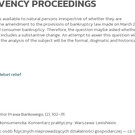
LVENCY PROCEEDINGS
 is available to natural persons irrespective of whether they are
 The amendment to the provisions of bankruptcy law made on March 2
nd consumer bankruptcy. Therefore, the question maybe asked wheth
so includes a substantive change. An attempt to aswer this question wi
 the analysis of the subject will be the formal, dogmatic and historic
debet relief
or Prawa Bankowego, (2), 102–111.
ść konsumencka. Komentarz praktyczny. Warszawa: LexisNexis.
 osób fizycznych nieprowadzących działalności gospodarczej — cz. I