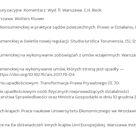
uryzacyjne. Komentarz. Wyd. 11. Warszawa: C.H. Beck.
rszawa: Wolters Kluwer.
ci konsumenckiej w praktyce sądów powszechnych. Prawo w Działaniu, (
ckiej w świetle nowej regulacji. Studia Iuridica Toruniensia, (5), 12
onsumenckiej na wykonywanie zobowiązań z umów wzajemnych. Warsza
sumenckiej na wykonywanie umów, których stroną jest upadły —
https://doi.org/10.18276/ais.2017.19-04
niu upadłościowym. Transformacje Prawa Prywatnego (1), 70.
awie upadłościowym osób fizycznych nieprowadzących działalności
erstwa Sprawiedliwości oraz Ministra Gospodarki w dniu 10 grudnia 
ch krajach. Prace naukowe Uniwersytetu Ekonomicznego we Wrocławi
 na tle doświadczeń innych krajów Unii Europejskiej. Warszawa: Ins