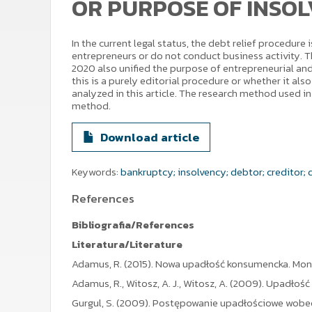
OR PURPOSE OF INSO
In the current legal status, the debt relief procedure
entrepreneurs or do not conduct business activity.
2020 also unified the purpose of entrepreneurial a
this is a purely editorial procedure or whether it al
analyzed in this article. The research method used in
method.
Download article
Keywords:
bankruptcy; insolvency; debtor; creditor; 
References
Bibliografia/References
Literatura/Literature
Adamus, R. (2015). Nowa upadłość konsumencka. Monit
Adamus, R., Witosz, A. J., Witosz, A. (2009). Upadło
Gurgul, S. (2009). Postępowanie upadłościowe wobec