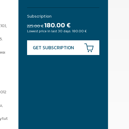
Subscription
180.00
€
10),
225.00 €
Lowest price in last 30 days:
180.00
€
5.
GET SUBSCRIPTION
wa:
2012
u,
tytut