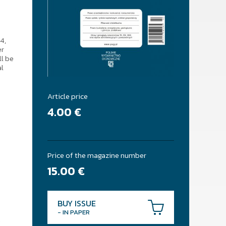
4,
er
ll be
al
Article price
4.00
€
Price of the magazine number
15.00
€
BUY ISSUE
- IN PAPER
.