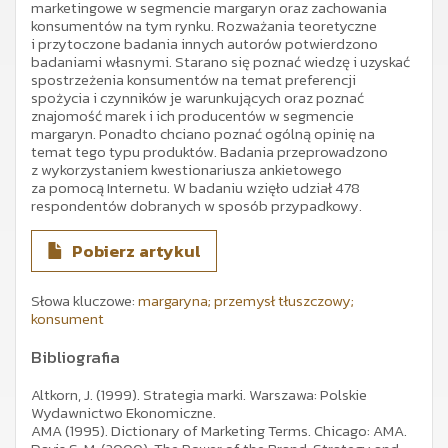
marketingowe w segmencie margaryn oraz zachowania
konsumentów na tym rynku. Rozważania teoretyczne
i przytoczone badania innych autorów potwierdzono
badaniami własnymi. Starano się poznać wiedzę i uzyskać
spostrzeżenia konsumentów na temat preferencji
spożycia i czynników je warunkujących oraz poznać
znajomość marek i ich producentów w segmencie
margaryn. Ponadto chciano poznać ogólną opinię na
temat tego typu produktów. Badania przeprowadzono
z wykorzystaniem kwestionariusza ankietowego
za pomocą Internetu. W badaniu wzięło udział 478
respondentów dobranych w sposób przypadkowy.
Pobierz artykul
Słowa kluczowe:
margaryna; przemysł tłuszczowy;
konsument
Bibliografia
Altkorn, J. (1999). Strategia marki. Warszawa: Polskie
Wydawnictwo Ekonomiczne.
AMA (1995). Dictionary of Marketing Terms. Chicago: AMA.