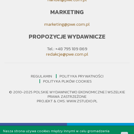
MARKETING
marketing@pwe.com.pl
PROPOZYCJE WYDAWNICZE
Tel.: +48 795 189 869
redakcje@pwe.com.pl
REGULAMIN
POLITYKA PRYWATNOŚCI
POLITYKA PLIKÓW COOKIES
© 2010-2025 POLSKIE WYDAWNICTWO EKONOMICZNE | WSZELKIE
PRAWA ZASTRZEŻONE
PROJEKT &
CMS
:
WWW.ZSTUDIO.PL
Nasza strona używa cookies między innymi w celu gromadzenia