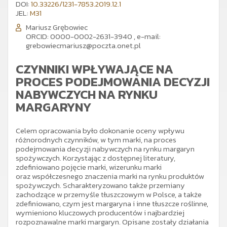
DOI:
10.33226/1231-7853.2019.12.1
JEL:
M31
Mariusz Grębowiec
ORCID: 0000-0002-2631-3940
,
e-mail:
grebowiecmariusz@poczta.onet.pl
CZYNNIKI WPŁYWAJĄCE NA
PROCES PODEJMOWANIA DECYZJI
NABYWCZYCH NA RYNKU
MARGARYNY
Celem opracowania było dokonanie oceny wpływu
różnorodnych czynników, w tym marki, na proces
podejmowania decyzji nabywczych na rynku margaryn
spożywczych. Korzystając z dostępnej literatury,
zdefiniowano pojęcie marki, wizerunku marki
oraz współczesnego znaczenia marki na rynku produktów
spożywczych. Scharakteryzowano także przemiany
zachodzące w przemyśle tłuszczowym w Polsce, a także
zdefiniowano, czym jest margaryna i inne tłuszcze roślinne,
wymieniono kluczowych producentów i najbardziej
rozpoznawalne marki margaryn. Opisane zostały działania