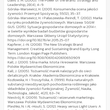
Davis S. M. (2000). The Power of the Brand. Strategy and
Leadership, 28(4), 4–9.
Górska-Warsewicz, H. (2001). Konsumencka ocena jakości
żywności. Przemysł Spożywczy, 55(12), 35–37.
Górska-Warsewicz, H. i Pałaszewska-Reindl, T. (2002). Marka
na rynku produktów żywnościowych. Warszawa: SGGW
GUS. (2015). Sytuacja gospodarstw domowych w 2014 r.
w świetle wyników badań budżetów gospodarstw
domowych. Warszawa: Główny Urząd Statystyczny.
https://doi.org/10.18276/er.2015.25-07
Kapferer, J.-N. (2008). The New Strategic Brand
Management: Creating and Sustaining Brand Equity Long
Term. London: Kogan Page Publishers.
https://doi.org/10.1108/10610420610650909
Kall, J. (2001). Silna marka. Istota i kreowanie. Warszawa:
Polskie Wydawnictwo Ekonomiczne.
Kall, J. (2005). Tożsamość marek należących do sieci
detalicznych. Kraków: Akademia Ekonomiczna w Krakowie.
Kozłowska, H. i Troszyńska, A. (1999). Rola naturalnych
substancji nieodżywczych pochodzenia roślinnego jako
składników żywności funkcjonalnej. Żywność, Nauka,
Technologia, Jakość, 4(21), 63–74.
Niestrój, R. (2009). Tożsamość i wizerunek marketingu.
Warszawa: Polskie Wydawnictwo Ekonomiczne.
Pleshko, N. i Al.-Houti, S. (2012). Heavy versus Light Users: A