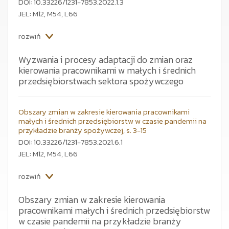
DOI: 10.33226/1231-7853.2022.1.3
JEL: M12, M54, L66
rozwiń
Wyzwania i procesy adaptacji do zmian oraz
kierowania pracownikami w małych i średnich
przedsiębiorstwach sektora spożywczego
Artykuł dotyczy obszaru kierowania pracownikami
w czasie pandemii. Analizy obejmują branżę spożywczą
regionu województwa podlaskiego. Celem artykułu jest
Obszary zmian w zakresie kierowania pracownikami
identyfikacja procesów adaptacyjnych w kierowaniu
małych i średnich przedsiębiorstw w czasie pandemii na
pracownikami do zmian oraz wskazanie na tendencje
przykładzie branży spożywczej, s. 3-15
i zachowania towarzyszące procesom adaptacyjnym
DOI: 10.33226/1231-7853.2021.6.1
małych i średnich przedsiębiorstw w sektorze
JEL: M12, M54, L66
spożywczym w województwie podlaskim. W artykule
wskazano obszary kierowania pracownikami szczególnie
wrażliwe na skutki zmian w wyniku kryzysu. Jednocześnie
rozwiń
sformułowano wnioski dotyczące zachowań
przedsiębiorstw w procesach adaptacji do zmian.
Obszary zmian w zakresie kierowania
Narzędziem badawczym była ankieta i wywiad
pracownikami małych i średnich przedsiębiorstw
bezpośredni z właścicielami 30. głównie małych
przedsiębiorstw produkcyjnych branży spożywczej
w czasie pandemii na przykładzie branży
województwa podlaskiego. Weryfikacji poddano