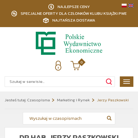
NAJLEPSZE CENY
SPECJALNE OFERTY DLA CZŁONKÓW KLUBU KSIĄŻKI PWE
NAJTAŃSZA DOSTAWA
0
Poka
menu
Jesteś tutaj:
Czasopisma
Marketing i Rynek
Jerzy Paszkowski
DR HAB. JERZY PASZKOWSKI