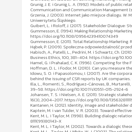
Grunig, J. E. i Grunig, L. A. (1992). Models of public rel
Communication and Communication Management (s. 2
Grzenia, J. (2003). Internet jako miejsce dialogu. W: 
Uniwersytetu Śląskiego.
Guibert, L. i Roloff, J. (2017). Stakeholder Dialogue
Gummesson, E. (1994). Making Relationship Marketing
https://doi.org/10.1108/09564239410074349
Gummesson, E. (2011). Total Relationship Marketing
Hąbek, P. (2009). Społeczna odpowiedzialność przeds
Habisch, A., Patelli, L., Pedrini, M. i Schwartz, Ch. (2
Business Ethics, 100, 381–404. https://doi.org/10.
Hamel, G. i Prahalad, C. K. (1996). Competing for the
Hoffman, D. L. i Fodor, M. (2010). Can you measure t
Idowu, S. O. i Papasolomou, I. (2007). Are the corpo
behind the issuing of CSR reports by UK companies. 
Illa, L., Romenti, S., Rodríguez-Cánovas, B., Murtarelli,
39–58. https://doi.org/10.1007/s10551-015-2924-6
Johansen, T. S. i Nielsen, A. E. (2011). Strategic sta
16(3), 2004–2017. https://doi.org/10.1108/13563281111
Kantanen, H. (2012). Identity, image and stakeholder 
Kaptein, M. i van Tulder, V. R. (2003). Toward effect
Kent, M. L. i Taylor, M. (1998). Building dialogic rel
8111(99)80143-X
Kent, M. L. i Taylor, M. (2002). Towards a dialogic th
Kent, M. L., Taylor, M. i White, W. J. (2003). The rel