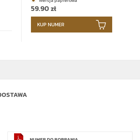
Wersja papierowa
59.90
zł
KUP NUMER
 DOSTAWA
NUMER DO POBRANIA