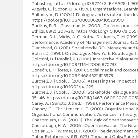
Publishing. https://doi.org/10.9774/GLEAF.978-1-9
Argyris, C. i Schon, D. A. (1978). Organizational Lea
Ballantyne, D. (2004). Dialogue and its role in the de
https://doi.org/10.1108/08858620410523990
Bartkus, B. R. i Glassman, M. (2008). Do firms prac
Ethics, 83(2), 207–216. https://doi.org/10.1007/s105
Berman, S. L., Wicks, A. C., Kotha, S. i Jones, T. M.
performance. Academy of Management Journal, 42(5)
Blanchard, O. (2011). Social Media ROI: Managing and
Bohm, D. (1996). On Dialogue. New York: Routledge.
Bolchini, D. i Paolini, P. (2006). Interactive dialog
https://doi.org/10.1109/TMM.2006.870733
Bonsón, E. i Flores, F. (2011). Social media and corpo
https://doi.org/10.1108/14684521111113579
Burchell, J. i Cook, J. (2006). Assessing the impact 
https://doi.org/10.1002/pa.229
Burchell, J. i Cook, J. (2008). Stakeholder dialogue 
35–46. https://doi.org/10.1111/j.1467-8608.2008.005
Carey, A. i Sancto, J. (red.). (1998). Performance Me
Cheney, G. i Christensen, L. T. (2001). Organizationa
Organizational Communication: Advances in Theory, 
Chesbrough, H. W. (2003). The logic of open innovati
Chesbrough, H. W. (2006). Open Innovation. The New 
Cozier, Z. R. i Witmer, D. F. (2001). The development 
Public Relations (s. 615–623). Thousand Oaks: Sage.