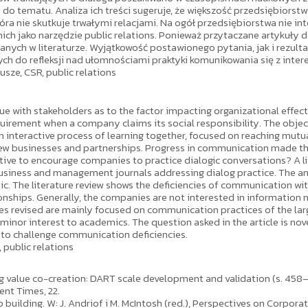
do tematu. Analiza ich treści sugeruje, że większość przedsiębiorstw
óra nie skutkuje trwałymi relacjami. Na ogół przedsiębiorstwa nie i
nich jako narzędzie public relations. Ponieważ przytaczane artykuły
nych w literaturze. Wyjątkowość postawionego pytania, jak i rezult
h do refleksji nad ułomnościami praktyki komunikowania się z inter
usze, CSR, public relations
 with stakeholders as to the factor impacting organizational effec
uirement when a company claims its social responsibility. The object
n interactive process of learning together, focused on reaching mutual
ew businesses and partnerships. Progress in communication made th
entive to encourage companies to practice dialogic conversations? A l
usiness and management journals addressing dialog practice. The an
. The literature review shows the deficiencies of communication with
ionships. Generally, the companies are not interested in information 
les revised are mainly focused on communication practices of the larg
minor interest to academics. The question asked in the article is nov
s to challenge communication deficiencies.
 public relations
essing value co-creation: DART scale development and validation (s. 45
ent Times, 22.
p building. W: J. Andriof i M. McIntosh (red.), Perspectives on Corporat