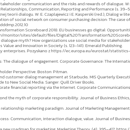
? Stakeholder communication and the risks and rewards of dialogue. W: 
. Relationships, Communication, Reporting and Performance (s. 39–52
 teorii dialogu. W: E. Czaplajewicz i E. Kasperski (red.), Dialog w lit
tigation of social network on consumer purchasing decision: The case o
7/dddmp.2012.10
Transformation Scoreboard 2018. EU businesses go digital: Opportuni
em/monitor/sites/default/files/Digital%20Transformation%20Scor
e dialogue myth? How organizations use social media for stakeholder dia
alue and Innovation in Society (s. 123–141). Emerald Publishing.
se by enterprises. Pozyskano z https://ec.europa.eu/eurostat/statist
hips: The dialogue of engagement. Corporate Governance: The Internation
eholder Perspective. Boston: Pitman.
 and customer dialog management at Starbucks. MIS Quarterly Executive
uide to New Social Media. Sanger: Quill Driver Books.
ate financial reporting via the Internet. Corporate Communications: 
d the myth of corporate responsibility. Journal of Business Ethics,
a relationship marketing paradigm. Journal of Marketing Management,
ess: Communication, interaction dialogue, value. Journal of Business i
g a new roadmap for marketing. Marketing Theory, (4), 395–417. http