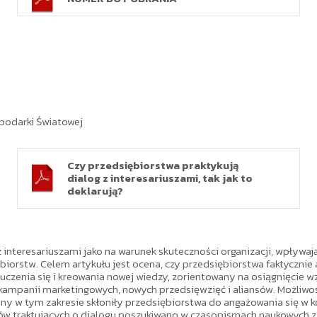
podarki Światowej
Czy przedsiębiorstwa praktykują
dialog z interesariuszami, tak jak to
deklarują?
z interesariuszami jako na warunek skuteczności organizacji, wpływaj
orstw. Celem artykułu jest ocena, czy przedsiębiorstwa faktycznie a
uczenia się i kreowania nowej wiedzy, zorientowany na osiągnięcie 
mpanii marketingowych, nowych przedsięwzięć i aliansów. Możliwo
ny w tym zakresie skłoniły przedsiębiorstwa do angażowania się w 
ów traktujących o dialogu poszukiwano w czasopismach naukowych z z