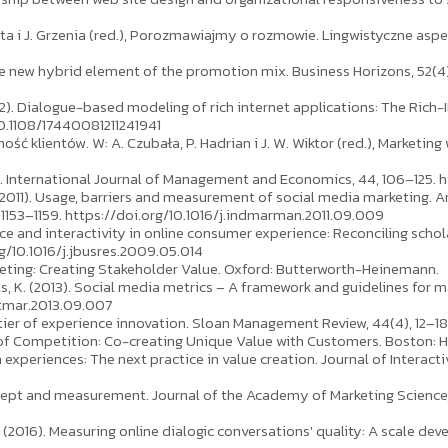
ta i J. Grzenia (red.), Porozmawiajmy o rozmowie. Lingwistyczne aspe
 The new hybrid element of the promotion mix. Business Horizons, 52(4
 (2012). Dialogue-based modeling of rich internet applications: The Ric
10.1108/17440081211241941
alność klientów. W: A. Czubała, P. Hadrian i J. W. Wiktor (red.), Market
el. International Journal of Management and Economics, 44, 106–125. 
G. (2011). Usage, barriers and measurement of social media marketing.
1153–1159. https://doi.org/10.1016/j.indmarman.2011.09.009
nce and interactivity in online consumer experience: Reconciling scho
g/10.1016/j.jbusres.2009.05.014
arketing: Creating Stakeholder Value. Oxford: Butterworth-Heinemann.
uwels, K. (2013). Social media metrics – A framework and guidelines for 
intmar.2013.09.007
tier of experience innovation. Sloan Management Review, 44(4), 12–18
 of Competition: Co-creating Unique Value with Customers. Boston: H
xperiences: The next practice in value creation. Journal of Interactiv
Concept and measurement. Journal of the Academy of Marketing Science
in, K. (2016). Measuring online dialogic conversations' quality: A sca