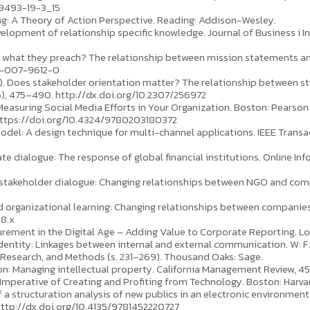
09493-19-3_15
rning: A Theory of Action Perspective. Reading: Addison-Wesley.
velopment of relationship specific knowledge. Journal of Business i Indu
tice what they preach? The relationship between mission statements
51-007-9612-0
 (1999). Does stakeholder orientation matter? The relationship betwee
, 475–490. http://dx.doi.org/10.2307/256972
 Measuring Social Media Efforts in Your Organization. Boston: Pearson
 https://doi.org/10.4324/9780203180372
ue model: A design technique for multi-channel applications. IEEE Trans
rate dialogue: The response of global financial institutions. Online In
of stakeholder dialogue: Changing relationships between NGO and compa
and organizational learning: Changing relationships between companies
18.x
asurement in the Digital Age – Adding Value to Corporate Reporting. 
l identity: Linkages between internal and external communication. W: F.
Research, and Methods (s. 231–269). Thousand Oaks: Sage.
on: Managing intellectual property. California Management Review, 45
Imperative of Creating and Profiting from Technology. Boston: Harva
of a structuration analysis of new publics in an electronic environment
 http://dx.doi.org/10.4135/9781452220727