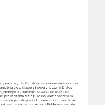
ący na jej wyniki. O dialogu wspomina się zwłaszcza
ngażują się w dialog z interesariuszami. Dialog
wzajemnego zrozumienia. Stwarza on okazje do
ści prowadzenia dialogu rosną wraz z postępem
konwersację dialogową? Udzieleniu odpowiedzi na
akresu zarządzania i biznesu. Publikacje zostały