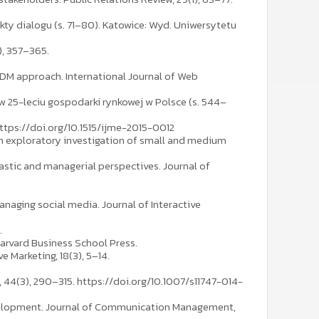
kty dialogu (s. 71–80). Katowice: Wyd. Uniwersytetu
), 357–365.
h-IDM approach. International Journal of Web
ing w 25-leciu gospodarki rynkowej w Polsce (s. 544–
https://doi.org/10.1515/ijme-2015-0012
 An exploratory investigation of small and medium
lastic and managerial perspectives. Journal of
managing social media. Journal of Interactive
.
arvard Business School Press.
e Marketing, 18(3), 5–14.
, 44(3), 290–315. https://doi.org/10.1007/s11747-014-
le development. Journal of Communication Management,