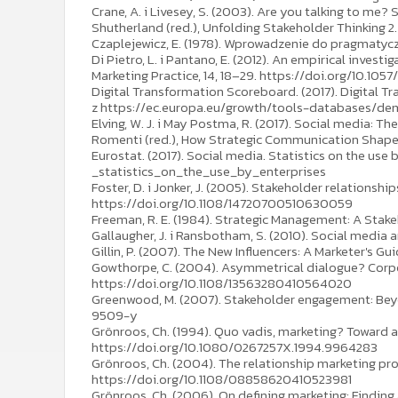
Crane, A. i Livesey, S. (2003). Are you talking to me
Shutherland (red.), Unfolding Stakeholder Thinking 2
Czaplejewicz, E. (1978). Wprowadzenie do pragmatycznej
Di Pietro, L. i Pantano, E. (2012). An empirical inves
Marketing Practice, 14, 18–29. https://doi.org/10.105
Digital Transformation Scoreboard. (2017). Digital 
z https://ec.europa.eu/growth/tools-databases/d
Elving, W. J. i May Postma, R. (2017). Social media: Th
Romenti (red.), How Strategic Communication Shapes V
Eurostat. (2017). Social media. Statistics on the u
_statistics_on_the_use_by_enterprises
Foster, D. i Jonker, J. (2005). Stakeholder relations
https://doi.org/10.1108/14720700510630059
Freeman, R. E. (1984). Strategic Management: A Stak
Gallaugher, J. i Ransbotham, S. (2010). Social media
Gillin, P. (2007). The New Influencers: A Marketer's G
Gowthorpe, C. (2004). Asymmetrical dialogue? Corpor
https://doi.org/10.1108/13563280410564020
Greenwood, M. (2007). Stakeholder engagement: Beyon
9509-y
Grönroos, Ch. (1994). Quo vadis, marketing? Toward 
https://doi.org/10.1080/0267257X.1994.9964283
Grönroos, Ch. (2004). The relationship marketing proc
https://doi.org/10.1108/08858620410523981
Grönroos, Ch. (2006). On defining marketing: Findin