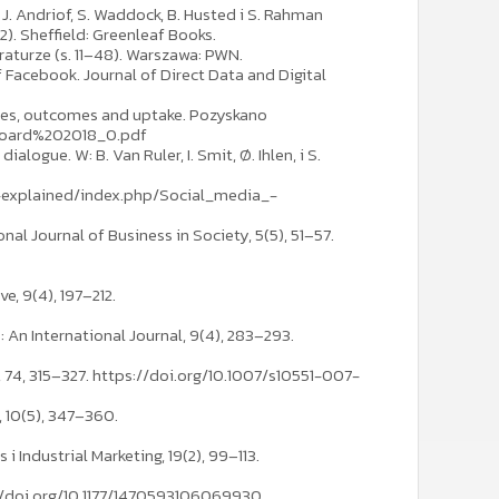
J. Andriof, S. Waddock, B. Husted i S. Rahman
). Sheffield: Greenleaf Books.
eraturze (s. 11–48). Warszawa: PWN.
f Facebook. Journal of Direct Data and Digital
ties, outcomes and uptake. Pozyskano
eboard%202018_0.pdf
logue. W: B. Van Ruler, I. Smit, Ø. Ihlen, i S.
ics-explained/index.php/Social_media_-
al Journal of Business in Society, 5(5), 51–57.
, 9(4), 197–212.
An International Journal, 9(4), 283–293.
 74, 315–327. https://doi.org/10.1007/s10551-007-
 10(5), 347–360.
 Industrial Marketing, 19(2), 99–113.
s://doi.org/10.1177/1470593106069930