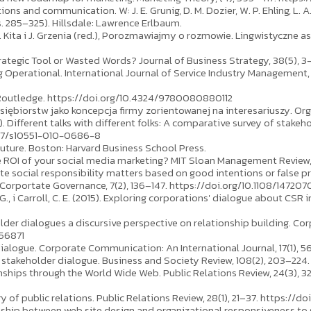
ations and communication. W: J. E. Grunig, D. M. Dozier, W. P. Ehling, L. A.
85–325). Hillsdale: Lawrence Erlbaum.
M. Kita i J. Grzenia (red.), Porozmawiajmy o rozmowie. Lingwistyczne a
: Strategic Tool or Wasted Words? Journal of Business Strategy, 38(5), 
 Operational. International Journal of Service Industry Management, 
. Routledge. https://doi.org/10.4324/9780080880112
iębiorstw jako koncepcja firmy zorientowanej na interesariuszy. Orga
010). Different talks with different folks: A comparative survey of stake
1007/s10551-010-0686-8
 Future. Boston: Harvard Business School Press.
he ROI of your social media marketing? MIT Sloan Management Review, 
rate social responsibility matters based on good intentions or false
Corportate Governance, 7(2), 136–147. https://doi.org/10.1108/1472
 G., i Carroll, C. E. (2015). Exploring corporations' dialogue about CSR i
keholder dialogues a discursive perspective on relationship building. 
156871
dialogue. Corporate Communication: An International Journal, 17(1), 5
ive stakeholder dialogue. Business and Society Review, 108(2), 203–224.
ationships through the World Wide Web. Public Relations Review, 24(3),
eory of public relations. Public Relations Review, 28(1), 21–37. https:
ationship between web site design and organizational responsiveness to 