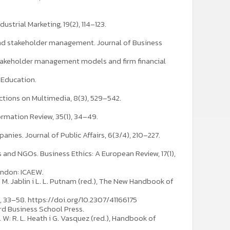
strial Marketing, 19(2), 114–123.
 and stakeholder management. Journal of Business
n stakeholder management models and firm financial
 Education.
actions on Multimedia, 8(3), 529–542.
formation Review, 35(1), 34–49.
nies. Journal of Public Affairs, 6(3/4), 210–227.
 and NGOs. Business Ethics: A European Review, 17(1),
London: ICAEW.
 M. Jablin i L. L. Putnam (red.), The New Handbook of
, 33–58. https://doi.org/10.2307/41166175
rd Business School Press.
. W: R. L. Heath i G. Vasquez (red.), Handbook of