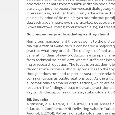
podzielone na kategorie z punktu widzenia podejścia 
stwarzając jedynie pozory konwersacji dialogowej, kt
interesariuszy, traktując komunikaty adresowane do 
nie należy odnosić do mniejszych podmiotów, pomija
dalszych badań naukowych, a praktyków gospodarczyc
Słowa kluczowe: dialog, komunikowanie się, interesari
Do companies practice dialog as they claim?
Numerous management theories point to the dialogue
dialogue with stakeholders is considered a major req
practice what they preach. The dialog is defined as a
generating ideas of new products, new campaigns, n
from technical point of view. Was it a sufficient inc
major research question. The focus is on academic b
demonstrate various authors’ approaches to the topic
though it does not lead to parties sustainable relat
communication as public relations tool. As the artic
automatically to smaller organizations, which are of 
research. The findings should motivate practitioner
Keywords: dialog, communication, stakeholders, CSR,
Bibliografia
Albinsson, P. A., Perera, B. i Sautter, E. (2011). Ass
Educators Conference 2011: Delivering Value in Turbul
Andriof, J. (2001). Patterns of stakeholder partnershi