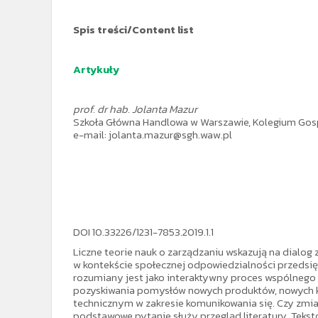
Spis treści
/Content list
Artykuły
prof. dr hab. Jolanta Mazur
Szkoła Główna Handlowa w Warszawie, Kolegium Gos
e-mail: jolanta.mazur@sgh.waw.pl
DOI 10.33226/1231-7853.2019.1.1
Liczne teorie nauk o zarządzaniu wskazują na dialog 
w kontekście społecznej odpowiedzialności przedsiębi
rozumiany jest jako interaktywny proces wspólnego 
pozyskiwania pomysłów nowych produktów, nowych ka
technicznym w zakresie komunikowania się. Czy zmia
podstawowe pytanie służy przegląd literatury. Tekst