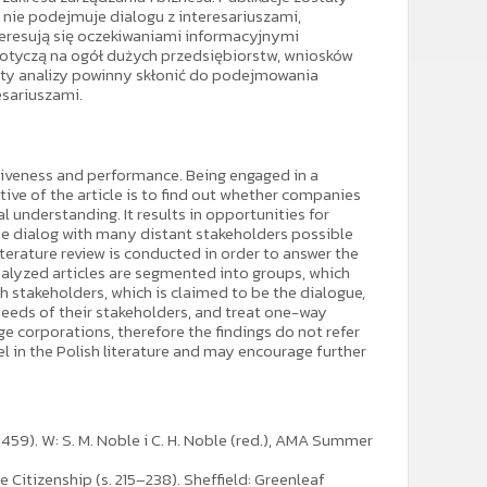
 nie podejmuje dialogu z interesariuszami,
nteresują się oczekiwaniami informacyjnymi
 dotyczą na ogół dużych przedsiębiorstw, wniosków
aty analizy powinny skłonić do podejmowania
esariuszami.
tiveness and performance. Being engaged in a
ive of the article is to find out whether companies
 understanding. It results in opportunities for
e dialog with many distant stakeholders possible
iterature review is conducted in order to answer the
alyzed articles are segmented into groups, which
 stakeholders, which is claimed to be the dialogue,
needs of their stakeholders, and treat one-way
e corporations, therefore the findings do not refer
el in the Polish literature and may encourage further
8–459). W: S. M. Noble i C. H. Noble (red.), AMA Summer
e Citizenship (s. 215–238). Sheffield: Greenleaf