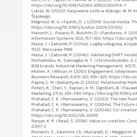
https://doi.org/10.1016/S0363-8111(02)00194-7
Lubaś, W. (2003). Nazywanie osób w dialogu. W: M. Ki
Śląskiego.
Magnold, W. G. i Faulds, D. J. (2009). Social media:
https://doi.org/10.1016/j.bushor.2009.03.002
Mainetti, L., Paiano, R., Bolchini, D. i Pandurino, A.
Information Systems, 8(2), 157–180. https://doi.org/
Mazur, J. i Zaborek, P. (2014a). Logika usługowa, a loj
553). Warszawa: PWE.
Mazur, J. i Zaborek, P. (2014b). Validating DART mod
Michaelidou, N., Siamagka, N. T. i Christodoulides, 
B2B brands. Industrial Marketing Management, 40(7), 
Mollen, A. i Wilson, H. (2010). Engagement, teleprese
Business Research, 63(9–10), 919–925. https://doi.or
Payne, C. M. i Ballantyne, D. (2002). Relationship M
Peters, K., Chen, Y., Kaplan, A. M., Ognibeni, B. i Pa
Marketing, 27(4), 281–298. https://doi.org/10.1016/j.
Prahalad, C. K. i Ramaswamy, V. (2003). The new fron
Prahalad, C. K. i Ramaswamy, V. (2004a). The Future
Prahalad, C. K. i Ramaswamy, V. (2004b). Co-creation e
https://doi.org/10.1002/dir.20015
Ranjan, K. R. i Read, S. (2016). Value co-creation: 
0397-2
Romenti, S., Valentini, Ch., Murtarelli, G. i Meggior