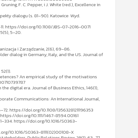
 Gruning, F. C. Pepper, i J. White (red.), Excellence in
spekty dialogu (s. 81–90). Katowice: Wyd.
3–11. https://doi.org/10.1108/JBS-07-2016-0071
5(5), 5–20.
nizacja i Zarządzanie, 2(6), 69–86.
holder dialog in Germany, Italy, and the US. Journal of
52(1).
 pretences? An empirical study of the motivations
0700710739787
n the digital era. Journal of Business Ethics, 146(1),
Corporate Communications: An International Journal,
6–72. https://doi.org/10.1108/13563281211196353
 https://doi.org/10.1111/1467-8594.00161
 321–334. https://doi.org/10.1016/S0363-
//doi.org/10.1016/S0363-8111(02)00108-X
stakeholders. Public Relations Review, 29(1), 63–77.