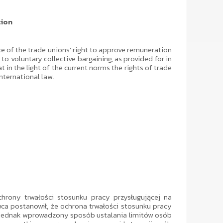
tion
ce of the trade unions’ right to approve remuneration
to voluntary collective bargaining, as provided for in
 in the light of the current norms the rights of trade
nternational law.
rony trwałości stosunku pracy przysługującej na
ca postanowił, że ochrona trwałości stosunku pracy
ne, jednak wprowadzony sposób ustalania limitów osób