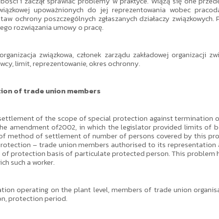
łabości i zaczął sprawiać problemy w praktyce. Wiążą się one prz
związkowej upoważnionych do jej reprezentowania wobec pracoda
taw ochrony poszczególnych zgłaszanych działaczy związkowych. 
wego rozwiązania umowy o pracę.
rganizacja związkowa, członek zarządu zakładowej organizacji zwi
y, limit, reprezentowanie, okres ochronny.
tion of trade union members
 settlement of the scope of special protection against termination 
 amendment of2002, in which the legislator provided limits of bene
 of method of settlement of number of persons covered by this pro
protection – trade union members authorised to its representation 
 of protection basis of particulate protected person. This problem 
ch such a worker.
ation operating on the plant level, members of trade union organi
on, protection period.