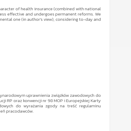
character of health insurance (combined with national
 less effective and undergoes permanent reforms. We
amental one (in author's view), considering to-day and
iędzynarodowym uprawnienia związków zawodowych do
ucji RP oraz konwencji nr 98 MOP i Europejskiej Karty
dowych do wyrażania zgody na treść regulaminu
ień pracodawców.