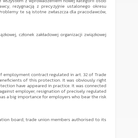
ede wszystkim z wprowadzeniem nowej kategorii osób
wcy, rezygnacją z precyzyjnie ustalonego okresu
Problemy te są istotne zwłaszcza dla pracodawców,
ązkowej, członek zakładowej organizacji związkowej
of employment contract regulated in art. 32 of Trade
ficients of this protection. It was obviously right
tection have appeared in practice. It was connected
against employer, resignation of precisely regulated
has a big importance for employers who bear the risk
sation board, trade union members authorised to its