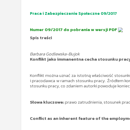
Praca i Zabezpieczenie Społeczne 09/2017
Numer 09/2017 do pobrania w wersji PDF
Spis treści
Barbara Godlewska-Bujok
Konflikt jako immanentna cecha stosunku prac
Konflikt można uznać za istotną właściwość stosunku 
i pracodawca w ramach stosunku pracy. Źródłem konfl
stosunku pracy, co zdaniem autorki powoduje koniecz
Słowa kluczowe:
prawo zatrudnienia, stosunek pracy
Conflict as an inherent feature of the employm