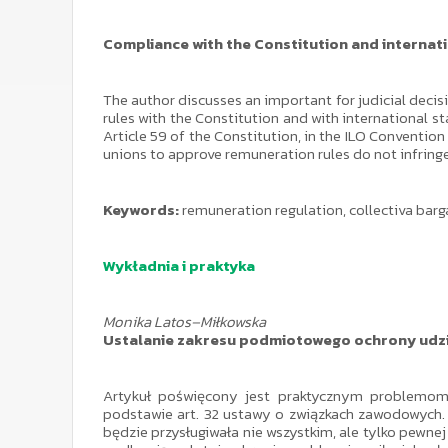
Compliance with the Constitution and internat
The author discusses an important for judicial decis
rules with the Constitution and with international st
Article 59 of the Constitution, in the ILO Convention
unions to approve remuneration rules do not infringe 
Keywords:
remuneration regulation, collectiva barga
Wykładnia i praktyka
Monika Latos–Miłkowska
Ustalanie zakresu podmiotowego ochrony udz
Artykuł poświęcony jest praktycznym problemom 
podstawie art. 32 ustawy o związkach zawodowych. 
będzie przysługiwała nie wszystkim, ale tylko pewne