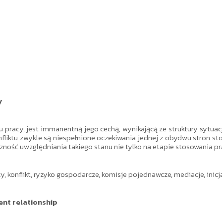
y
pracy, jest immanentną jego cechą, wynikającą ze struktury sytuacji 
iktu zwykle są niespełnione oczekiwania jednej z obydwu stron stos
ność uwzględniania takiego stanu nie tylko na etapie stosowania pr
, konflikt, ryzyko gospodarcze, komisje pojednawcze, mediacje, inic
ent relationship