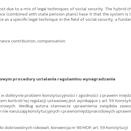
lost due to a mix of legal techniques of social security. The hybrid 
ance (combined with state pension plans) hase it that the system is
e as a specific legal technique in the field of social security, a fund
nsurance contribution, compensation.
dowym procedury ustalania regulaminu wynagradzania
ny w doktrynie problem konstytucyjności i zgodności z prawem m
 kontroli tej regulacji ustawowej jest wynikające z art. 59 Konstyt
orowych. Według autora stanowcze uprawnienia związków zawo
nie naruszają konstytucyjnych i prawnomiędzynarodowych uprawn
 dobrowolnych rokowań, konwencja nr 98 MOP, art. 59 Konstytucji.