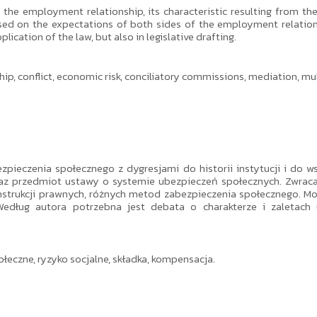
 the employment relationship, its characteristic resulting from the
sed on the expectations of both sides of the employment relation
lication of the law, but also in legislative drafting.
 conflict, economic risk, conciliatory commissions, mediation, mult
zpieczenia społecznego z dygresjami do historii instytucji i do 
az przedmiot ustawy o systemie ubezpieczeń społecznych. Zwraca
strukcji prawnych, różnych metod zabezpieczenia społecznego. Moż
edług autora potrzebna jest debata o charakterze i zaletach 
łeczne, ryzyko socjalne, składka, kompensacja.