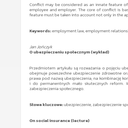
Conflict may be considered as an innate feature of
employee and employer. The core of conflict is ba
feature must be taken into account not only in the app
Keywords:
employment law, employment relationship,
Jan Jończyk
O ubezpieczeniu społecznym (wykład)
Przedmiotem artykułu są rozważania o pojęciu ube
obejmuje powszechne ubezpieczenie zdrowotne or
prawa pod nazwą ubezpieczenia, na kombinację kon
i do permanentnych mało skutecznych reform. W
zabezpieczenia społecznego.
Słowa kluczowe:
ubezpieczenie, zabezpieczenie spo
On social insurance (lecture)