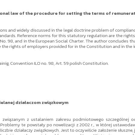
ional law of the procedure for setting the terms of remunera
ions and widely discussed in the legal doctrine problem of complian
andards. Reference norms for this statutory regulation are the rights 
 No. 98, and in the European Social Charter. The author concludes that
the rights of employers provided for in the Constitution and in the i
inig, Convention ILO no. 98, Art. 59 polish Constitution.
ielanej działaczom związkowym
związanym z ustalaniem zakresu podmiotowego szczególnej och
Problemy te powstały po nowelizacji z 2002 r., w której ustawodaw
j liczbie działaczy związkowych. Jest to oczywiście założenie słusz