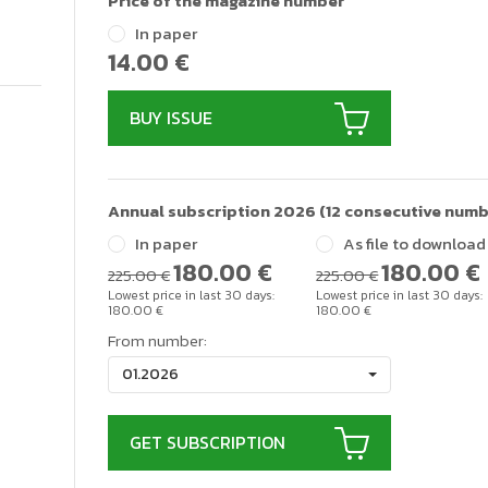
Price of the magazine number
In paper
14.00
€
BUY ISSUE
Annual subscription 2026 (12 consecutive numb
In paper
As file to download
180.00
€
180.00
€
225.00 €
225.00 €
Lowest price in last 30 days:
Lowest price in last 30 days:
180.00
€
180.00
€
From number:
01.2026
GET SUBSCRIPTION