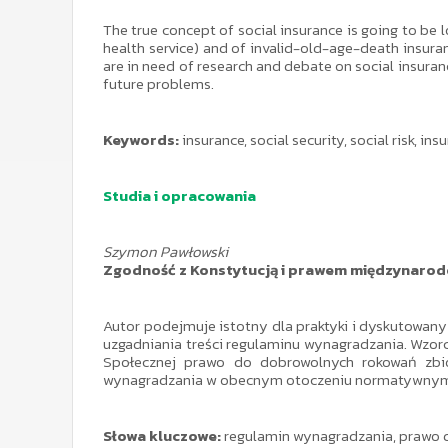
The true concept of social insurance is going to be 
health service) and of invalid-old-age-death insur
are in need of research and debate on social insuranc
future problems.
Keywords:
insurance, social security, social risk, i
Studia i opracowania
Szymon Pawłowski
Zgodność z Konstytucją i prawem międzynaro
Autor podejmuje istotny dla praktyki i dyskutowa
uzgadniania treści regulaminu wynagradzania. Wzorcem
Społecznej prawo do dobrowolnych rokowań zbi
wynagradzania w obecnym otoczeniu normatywnym 
Słowa kluczowe:
regulamin wynagradzania, prawo do