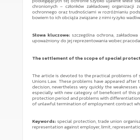
podlegających tej ochronie szybko ujawnił wiele s
chronionych – członków zakładowej organizacji 
ochronnego oraz trudnościami w rozróżnianiu pods
bowiem to ich obciąża związane z nimi ryzyko wadli
Słowa kluczowe:
szczególna ochrona, zakładowa o
upoważniony do jej reprezentowania wobec pracodawc
The settlement of the scope of special protec
The article is devoted to the practical problems of
Unions Law. These problems have appeared after the
decision, nevertheless very quickly the weaknesses
especially with new category of beneficent of this 
protection period and problems with differentiation
of unlawful termination of employment contract whi
Keywords:
special protection, trade union organis
representation against employer, limit, representati