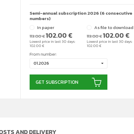
Semi-annual subscription 2026 (6 consecutive
numbers)
In paper
As file to download
102.00
€
102.00
€
113.00 €
113.00 €
Lowest price in last 30 days:
Lowest price in last 30 days:
102.00
€
102.00
€
From number:
01.2026
GET SUBSCRIPTION
OSTS AND DELIVERY