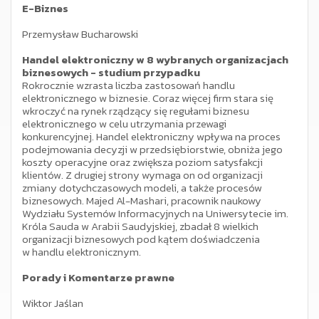
E-Biznes
Przemysław Bucharowski
Handel elektroniczny w 8 wybranych organizacjach
biznesowych - studium przypadku
Rokrocznie wzrasta liczba zastosowań handlu
elektronicznego w biznesie. Coraz więcej firm stara się
wkroczyć na rynek rządzący się regułami biznesu
elektronicznego w celu utrzymania przewagi
konkurencyjnej. Handel elektroniczny wpływa na proces
podejmowania decyzji w przedsiębiorstwie, obniża jego
koszty operacyjne oraz zwiększa poziom satysfakcji
klientów. Z drugiej strony wymaga on od organizacji
zmiany dotychczasowych modeli, a także procesów
biznesowych. Majed Al-Mashari, pracownik naukowy
Wydziału Systemów Informacyjnych na Uniwersytecie im.
Króla Sauda w Arabii Saudyjskiej, zbadał 8 wielkich
organizacji biznesowych pod kątem doświadczenia
w handlu elektronicznym.
Porady i Komentarze prawne
Wiktor Jaślan