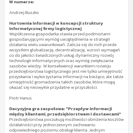
W numerze:
Andrzej Buszko
Hurtownia informacji w koncepcji struktury
informatycznej firmy logistycznej
Współczesna gospodarka stawia przed podmiotami
gospodarującymi wymóg uwzględnienia w strategii
działania wielu uwarunkowań. Zalicza się do nich przede
wszystkim globalizację, decentralizację, wzrost wymagań
co do jakości świadczonych usług, dynamiczny rozwój
technologii informatycznych oraz wymóg zwiększania
zasobów wiedzy. W konsekwencji warunkiem rozwoju
przedsiębiorstwa logistycznego jest nie tylko umiejętność
pozyskania i wykorzystania informacji na bieżąco, ale także
umiejętność gromadzenia takich zasobów, które mogą
okazać się niezwykle przydatne w przyszłości.
Piotr Hanus
Decyzyjna gra zespołowa: "Przepływ informacji
między klientami, przedsiębiorstwem i dostawcami"
Przedsiębiorstwa poszukują możliwości obniżenia kosztów
działalności przy jednoczesnym zachowaniu
odpowiedniego poziomu obsługi klienta. Jednym