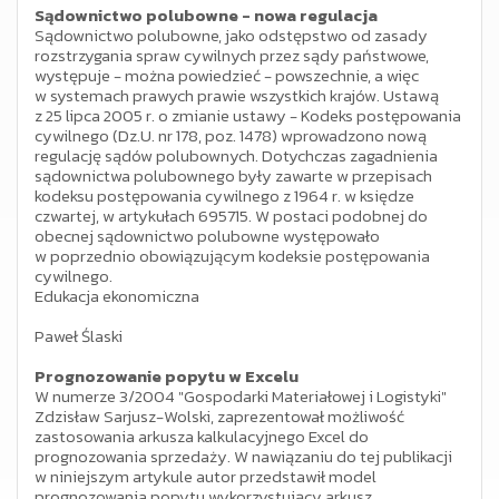
Sądownictwo polubowne - nowa regulacja
Sądownictwo polubowne, jako odstępstwo od zasady
rozstrzygania spraw cywilnych przez sądy państwowe,
występuje - można powiedzieć - powszechnie, a więc
w systemach prawych prawie wszystkich krajów. Ustawą
z 25 lipca 2005 r. o zmianie ustawy - Kodeks postępowania
cywilnego (Dz.U. nr 178, poz. 1478) wprowadzono nową
regulację sądów polubownych. Dotychczas zagadnienia
sądownictwa polubownego były zawarte w przepisach
kodeksu postępowania cywilnego z 1964 r. w księdze
czwartej, w artykułach 695715. W postaci podobnej do
obecnej sądownictwo polubowne występowało
w poprzednio obowiązującym kodeksie postępowania
cywilnego.
Edukacja ekonomiczna
Paweł Ślaski
Prognozowanie popytu w Excelu
W numerze 3/2004 "Gospodarki Materiałowej i Logistyki"
Zdzisław Sarjusz-Wolski, zaprezentował możliwość
zastosowania arkusza kalkulacyjnego Excel do
prognozowania sprzedaży. W nawiązaniu do tej publikacji
w niniejszym artykule autor przedstawił model
prognozowania popytu wykorzystujący arkusz