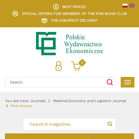
BEST PRICES
SPECIAL OFFERS FOR MEMBERS OF THE PWE BOOK CLUB
THE CHEAPEST DELIVERY
0
Poka
menu
You are here:
Journals
Material Economy and Logistics Journal
Past issues