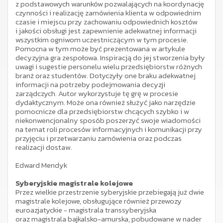
z podstawowych warunków pozwalających na koordynację
czynności i realizację zamówienia klienta w odpowiednim
czasie i miejscu przy zachowaniu odpowiednich kosztów
i jakości obsługi jest zapewnienie adekwatnej informacji
wszystkim ogniwom uczestniczącym w tym procesie.
Pomocna w tym może być prezentowana w artykule
decyzyjna gra zespołowa. Inspiracją do jej stworzenia były
uwagi i sugestie personelu wielu przedsiębiorstw różnych
branż oraz studentów. Dotyczyły one braku adekwatnej
informacji na potrzeby podejmowania decyzji
zarządczych. Autor wykorzystuje tę grę w procesie
dydaktycznym. Może ona również służyć jako narzędzie
pomocnicze dla przedsiębiorstw chcących szybko i w
niekonwencjonalny sposób poszerzyć swoje wiadomości
na temat roli procesów informacyjnych i komunikacji przy
przyjęciu i przetwarzaniu zamówienia oraz podczas
realizacji dostaw.
Edward Mendyk
Syberyjskie magistrale kolejowe
Przez wielkie przestrzenie syberyjskie przebiegają już dwie
magistrale kolejowe, obsługujące również przewozy
euroazjatyckie - magistrala transsyberyjska
oraz magistrala bajkalsko-amurska, pobudowane w nader