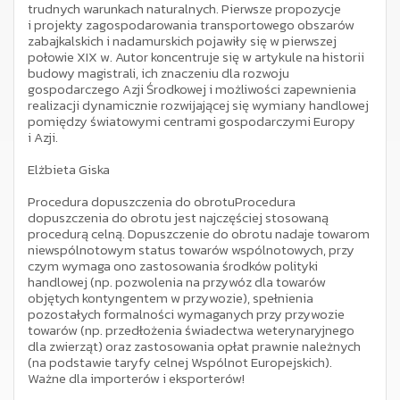
trudnych warunkach naturalnych. Pierwsze propozycje
i projekty zagospodarowania transportowego obszarów
zabajkalskich i nadamurskich pojawiły się w pierwszej
połowie XIX w. Autor koncentruje się w artykule na historii
budowy magistrali, ich znaczeniu dla rozwoju
gospodarczego Azji Środkowej i możliwości zapewnienia
realizacji dynamicznie rozwijającej się wymiany handlowej
pomiędzy światowymi centrami gospodarczymi Europy
i Azji.
Elżbieta Giska
Procedura dopuszczenia do obrotuProcedura
dopuszczenia do obrotu jest najczęściej stosowaną
procedurą celną. Dopuszczenie do obrotu nadaje towarom
niewspólnotowym status towarów wspólnotowych, przy
czym wymaga ono zastosowania środków polityki
handlowej (np. pozwolenia na przywóz dla towarów
objętych kontyngentem w przywozie), spełnienia
pozostałych formalności wymaganych przy przywozie
towarów (np. przedłożenia świadectwa weterynaryjnego
dla zwierząt) oraz zastosowania opłat prawnie należnych
(na podstawie taryfy celnej Wspólnot Europejskich).
Ważne dla importerów i eksporterów!