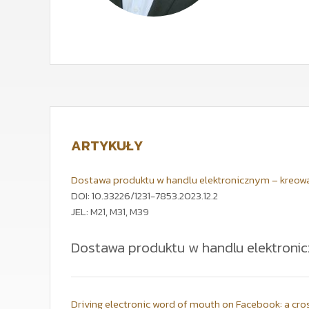
ARTYKUŁY
Dostawa produktu w handlu elektronicznym – kreowani
DOI: 10.33226/1231-7853.2023.12.2
JEL: M21, M31, M39
Dostawa produktu w handlu elektronic
Artykuł przedstawia wyniki badań ilościowych na pr
w handlu elektronicznym. Dostawa w wymiarze funkc
artykułu jest określenie hierarchii (ważności) posz
Na tej podstawie można zdefiniować kluczowe pytan
Driving electronic word of mouth on Facebook: a cros