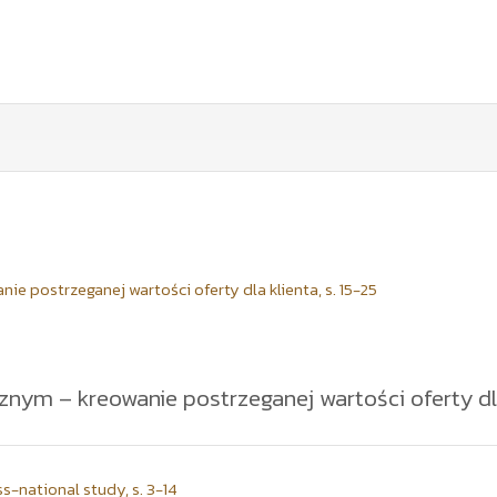
e postrzeganej wartości oferty dla klienta, s. 15-25
znym – kreowanie postrzeganej wartości oferty dl
óbie studenckiej (n = 163), pozwalające określić znaczenie warunkó
jonalnym jest definiowana przez trzy atrybuty: czas dostawy, cenę
czególnych atrybutów dostawy towaru w handlu elektronicznym w kszta
ie badawcze – jak poszczególne atrybuty dostawy towaru w handlu 
s-national study, s. 3-14