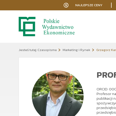
NAJLEPSZE CENY
Jesteś tutaj:
Czasopisma
Marketing i Rynek
Grzegorz Ka
PROF
ORCID: 00
Profesor n
publikacji 
spożywczych
przedsiębio
przedsiębio