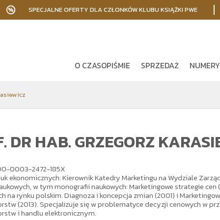
SPECJALNE OFERTY DLA CZŁONKÓW KLUBU KSIĄŻKI PWE
O CZASOPIŚMIE
SPRZEDAŻ
NUMERY
rasiewicz
. DR HAB. GRZEGORZ KARASI
00-0003-2472-185X
auk ekonomicznych. Kierownik Katedry Marketingu na Wydziale Zarzą
naukowych, w tym monografii naukowych: Marketingowe strategie cen 
 na rynku polskim. Diagnoza i koncepcja zmian (2001) i Marketingowe 
rstw (2013). Specjalizuje się w problematyce decyzji cenowych w przed
rstw i handlu elektronicznym.