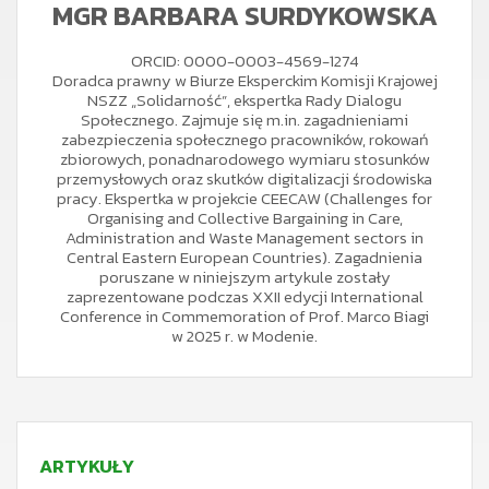
MGR BARBARA SURDYKOWSKA
ORCID: 0000-0003-4569-1274
Doradca prawny w Biurze Eksperc­kim Komisji Krajowej
NSZZ „Solidarność”, ekspertka Rady Dialogu
Społecznego. Zajmuje się m.in. zagadnie­niami
zabezpieczenia społecznego pracowników, rokowań
zbiorowych, ponadnarodowego wymiaru stosunków
prze­mysłowych oraz skutków digitalizacji środowiska
pracy. Ekspertka w projekcie CEECAW (Challenges for
Orga­nising and Collective Bargaining in Care,
Administration and Waste Management sectors in
Central Eastern Eu­ropean Countries). Zagadnienia
poruszane w niniejszym artykule zostały
zaprezentowane podczas XXII edycji In­ternational
Conference in Commemoration of Prof. Mar­co Biagi
w 2025 r. w Modenie.
ARTYKUŁY