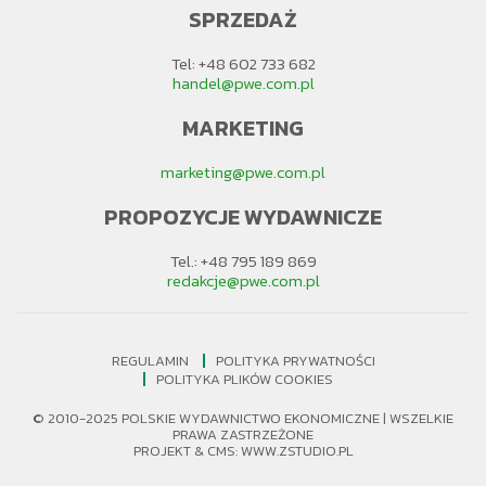
płacy minimalnej oraz Ustawę o Stosunkach Pracy
SPRZEDAŻ
(National Labour Relation Act, NLRA), w której znajduje
się gwarancja prawa do zrzeszania się i zakaz
dyskryminacji, której podstawą byłoby organizowanie się
Tel: +48 602 733 682
pracowników lub ich działalność w związku zawodowym
handel@pwe.com.pl
zakaz dyskryminacji, której podstawą byłaby działalność
związkowa.
MARKETING
Słowa kluczowe:
praca; ośrodki zatrzymania dla
imigrantów; praca przymusowa
marketing@pwe.com.pl
PROPOZYCJE WYDAWNICZE
Tel.: +48 795 189 869
redakcje@pwe.com.pl
REGULAMIN
POLITYKA PRYWATNOŚCI
POLITYKA PLIKÓW COOKIES
© 2010-2025 POLSKIE WYDAWNICTWO EKONOMICZNE | WSZELKIE
PRAWA ZASTRZEŻONE
PROJEKT &
CMS
:
WWW.ZSTUDIO.PL