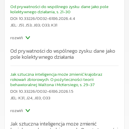
Od prywatności do wspólnego zysku: dane jako pole
kolektywnego działania, s. 21-30
DOI: 10.33226/0032-6186.2026.4.4
JEL: J51; J53; J83; O33; K31
rozwiń
Od prywatności do wspólnego zysku: dane jako
pole kolektywnego działania
Artykuł pokazuje, że dominujący paradygmat
prywatności ugruntowany w reżimach typu RODO
blokuje myślenie o danych jako źródle roszczeń
Jak sztuczna inteligencja może zmienić krajobraz
zbiorowych i redystrybucji wartości. Autorka proponuje
rokowań zbiorowych. O pożyteczności teorii
przesunięcie akcentu z indy­widualnej ochrony ku
behawioralnej Waltona i McKersiego, s. 29-37
kolektywnemu zarządzaniu danymi, w którym dane stają
DOI: 10.33226/0032-6186.2026.1.5
się polem negocjacji i organizowania się. Omawia trzy
JEL: K31, J24, J83, O33
wektory tej zmiany: (1) koncepcje
data unions
i
pośredników danych jako instytucji reprezentacji, (2)
związki zawodowe jako potencjalni brokerzy danych
rozwiń
w miejscu pracy i poza nim, (3) repertuar nowych form
sprawczości, w tym strajk danych. Pokazuje też bariery
Jak sztuczna inteligencja może zmienić
strukturalne (brak miejsca, własności i języka) utrudnia­