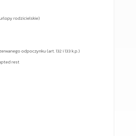
rlopy rodzicielskie)
wanego odpoczynku (art. 132 i 133 k.p.)
upted rest