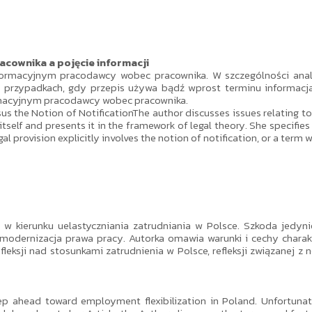
cownika a pojęcie informacji
ormacyjnym pracodawcy wobec pracownika. W szczególności analiz
ych przypadkach, gdy przepis używa bądź wprost terminu informa
rmacyjnym pracodawcy wobec pracownika.
s the Notion of NotificationThe author discusses issues relating t
 itself and presents it in the framework of legal theory. She specifies
provision explicitly involves the notion of notification, or a term wh
w kierunku uelastyczniania zatrudniania w Polsce. Szkoda jedyni
modernizacja prawa pracy. Autorka omawia warunki i cechy charak
leksji nad stosunkami zatrudnienia w Polsce, refleksji związanej z
p ahead toward employment flexibilization in Poland. Unfortunatel