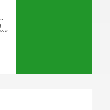
na
ł
.00
zł