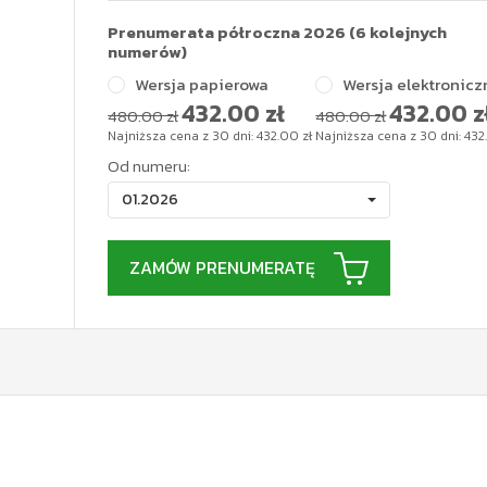
Prenumerata półroczna 2026 (6 kolejnych
numerów)
Wersja papierowa
Wersja elektronicz
432.00
zł
432.00
z
480.00 zł
480.00 zł
Najniższa cena z 30 dni:
432.00
zł
Najniższa cena z 30 dni:
432
Od numeru:
01.2026
ZAMÓW PRENUMERATĘ