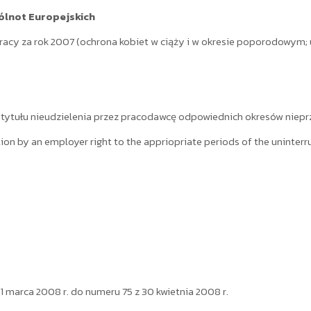
ólnot Europejskich
acy za rok 2007 (ochrona kobiet w ciąży i w okresie poporodowym; u
ytułu nieudzielenia przez pracodawcę odpowiednich okresów nieprzer
tion by an employer right to the appriopriate periods of the uninterr
 marca 2008 r. do numeru 75 z 30 kwietnia 2008 r.