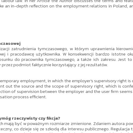
abour law. In her Article the Author discusses the terms and featur
ke an in-depth reflection on the employment relations in Poland, 
mczasowej
izacji zatrudnienia tymczasowego, w którym uprawnienia kierowni
 i pracodawcę użytkownika. W konsekwencji bardzo istotne okaz
osunku do pracownika tymczasowego, a także ich zakresu. Jest t
 przez podmiot faktycznie korzystający z jej rezultatów.
 temporary employment, in which the employer's supervisory right is
int out the source and the scope of supervisory right, which is confer
tion of supervision between the employer and the user firm seems 
sation process efficient.
óg rzeczywisty czy fikcja?
h mają być w poważnym rozmiarze zmienione. Zdaniem autora powi
czny, co dzieje się ze szkodą dla interesu publicznego. Regulacja