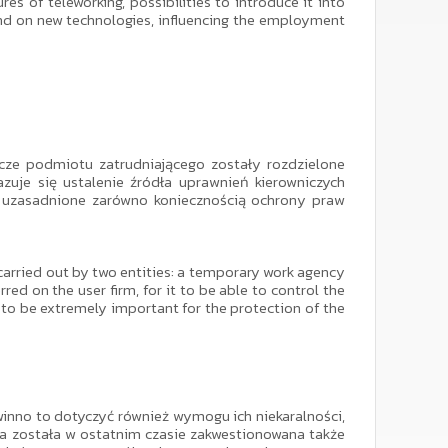
es of teleworking, possibilities to introduce it into
and on new technologies, influencing the employment
cze podmiotu zatrudniającego zostały rozdzielone
uje się ustalenie źródła uprawnień kierowniczych
o uzasadnione zarówno koniecznością ochrony praw
 carried out by two entities: a temporary work agency
red on the user firm, for it to be able to control the
to be extremely important for the protection of the
nno to dotyczyć również wymogu ich niekaralności,
 ta została w ostatnim czasie zakwestionowana także