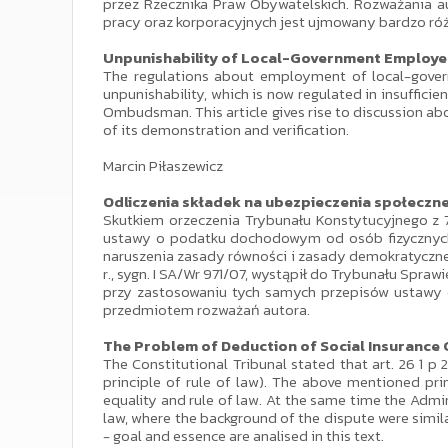
przez Rzecznika Praw Obywatelskich. Rozważania a
pracy oraz korporacyjnych jest ujmowany bardzo róż
Unpunishability of Local-Government Employer
The regulations about employment of local-governm
unpunishability, which is now regulated in insufficie
Ombudsman. This article gives rise to discussion abo
of its demonstration and verification.
Marcin Piłaszewicz
Odliczenia składek na ubezpieczenia społeczne
Skutkiem orzeczenia Trybunału Konstytucyjnego z 7 l
ustawy o podatku dochodowym od osób fizycznych. 
naruszenia zasady równości i zasady demokratyczne
r., sygn. I SA/Wr 971/07, wystąpił do Trybunału Sp
przy zastosowaniu tych samych przepisów ustawy 
przedmiotem rozważań autora.
The Problem of Deduction of Social Insurance 
The Constitutional Tribunal stated that art. 26 1 p 
principle of rule of law). The above mentioned princ
equality and rule of law. At the same time the Admin
law, where the background of the dispute were simila
- goal and essence are analised in this text.