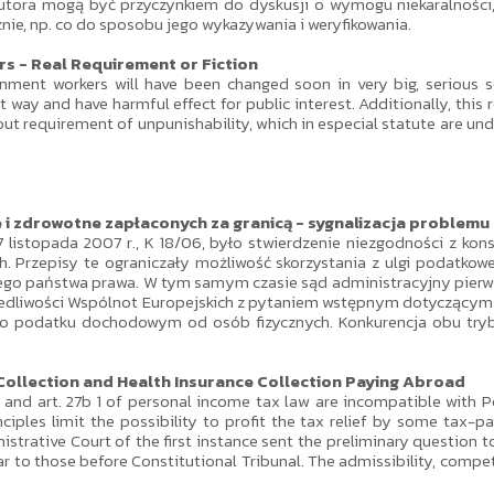
utora mogą być przyczynkiem do dyskusji o wymogu niekaralności
nie, np. co do sposobu jego wykazywania i weryfikowania.
s - Real Requirement or Fiction
ent workers will have been changed soon in very big, serious sca
nt way and have harmful effect for public interest. Additionally, thi
ut requirement of unpunishability, which in especial statute are und
 i zdrowotne zapłaconych za granicą - sygnalizacja problemu
istopada 2007 r., K 18/06, było stwierdzenie niezgodności z konstytu
Przepisy te ograniczały możliwość skorzystania z ulgi podatkowej
go państwa prawa. W tym samym czasie sąd administracyjny pierwsz
rawiedliwości Wspólnot Europejskich z pytaniem wstępnym dotyczącym
o podatku dochodowym od osób fizycznych. Konkurencja obu trybów
Collection and Health Insurance Collection Paying Abroad
2 and art. 27b 1 of personal income tax law are incompatible with P
iples limit the possibility to profit the tax relief by some tax-pa
istrative Court of the first instance sent the preliminary question
r to those before Constitutional Tribunal. The admissibility, compet