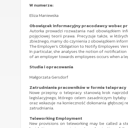
W numerze:
Eliza Maniewska
Obowiązek informacyjny pracodawcy wobec pra
Autorka prowadzi rozważania nad obowiązkiem inf
pojęciowej teorii prawa. Precyzuje także, w któr
zbieżnego, mamy do czynienia z obowiązkiem info
The Employer's Obligation to Notify Employees Versu
In particular, she analyses the notion of notification
of an employer towards employees occurs when a legal 
Studia i opracowania
Małgorzata Gersdorf
Zatrudnianie pracowników w formie telepracy
Nowe przepisy o telepracy stanowią krok naprzód 
legislacyjnego, którego celem zasadniczym byłaby 
oraz wskazuje na konieczność dokonania głębszej ref
zatrudniania.
Teleworking Employment
New provisions on teleworking may be called a ste