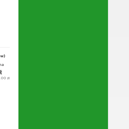
ów)
na
ł
8.00
zł