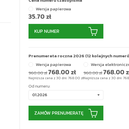
Cena numeru czasopisma
Wersja papierowa
35.70
zł
KUP NUMER
Prenumerata roczna 2026 (12 kolejnych numer
Wersja papierowa
Wersja elektronicz
768.00
zł
768.00
z
960.00 zł
960.00 zł
Najniższa cena z 30 dni:
768.00
zł
Najniższa cena z 30 dni:
76
Od numeru:
01.2026
ZAMÓW PRENUMERATĘ