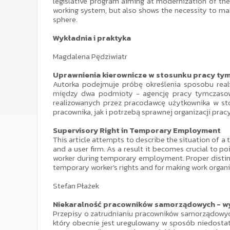
legislative program aiming at modernization of the l
working system, but also shows the necessity to ma
sphere.
Wykładnia i praktyka
Magdalena Pędziwiatr
Uprawnienia kierownicze w stosunku pracy ty
Autorka podejmuje próbę określenia sposobu real
między dwa podmioty - agencję pracy tymczasowej
realizowanych przez pracodawcę użytkownika w st
pracownika, jak i potrzebą sprawnej organizacji pracy
Supervisory Right in Temporary Employment
This article attempts to describe the situation of a
and a user firm. As a result it becomes crucial to po
worker during temporary employment. Proper distinc
temporary worker's rights and for making work organi
Stefan Płażek
Niekaralność pracowników samorządowych - wym
Przepisy o zatrudnianiu pracowników samorządowyc
który obecnie jest uregulowany w sposób niedostate