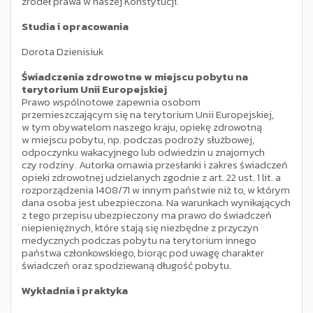
źródeł prawa w naszej Konstytucji.
Studia i opracowania
Dorota Dzienisiuk
Świadczenia zdrowotne w miejscu pobytu na
terytorium Unii Europejskiej
Prawo wspólnotowe zapewnia osobom
przemieszczającym się na terytorium Unii Europejskiej,
w tym obywatelom naszego kraju, opiekę zdrowotną
w miejscu pobytu, np. podczas podroży służbowej,
odpoczynku wakacyjnego lub odwiedzin u znajomych
czy rodziny. Autorka omawia przesłanki i zakres świadczeń
opieki zdrowotnej udzielanych zgodnie z art. 22 ust. 1 lit. a
rozporządzenia 1408/71 w innym państwie niż to, w którym
dana osoba jest ubezpieczona. Na warunkach wynikających
z tego przepisu ubezpieczony ma prawo do świadczeń
niepieniężnych, które stają się niezbędne z przyczyn
medycznych podczas pobytu na terytorium innego
państwa członkowskiego, biorąc pod uwagę charakter
świadczeń oraz spodziewaną długość pobytu.
Wykładnia i praktyka