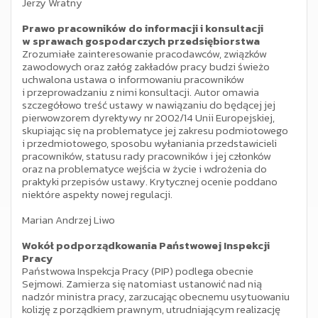
Jerzy Wratny
Prawo pracowników do informacji i konsultacji
w sprawach gospodarczych przedsiębiorstwa
Zrozumiałe zainteresowanie pracodawców, związków
zawodowych oraz załóg zakładów pracy budzi świeżo
uchwalona ustawa o informowaniu pracowników
i przeprowadzaniu z nimi konsultacji. Autor omawia
szczegółowo treść ustawy w nawiązaniu do będącej jej
pierwowzorem dyrektywy nr 2002/14 Unii Europejskiej,
skupiając się na problematyce jej zakresu podmiotowego
i przedmiotowego, sposobu wyłaniania przedstawicieli
pracowników, statusu rady pracowników i jej członków
oraz na problematyce wejścia w życie i wdrożenia do
praktyki przepisów ustawy. Krytycznej ocenie poddano
niektóre aspekty nowej regulacji.
Marian Andrzej Liwo
Wokół podporządkowania Państwowej Inspekcji
Pracy
Państwowa Inspekcja Pracy (PIP) podlega obecnie
Sejmowi. Zamierza się natomiast ustanowić nad nią
nadzór ministra pracy, zarzucając obecnemu usytuowaniu
kolizję z porządkiem prawnym, utrudniającym realizację