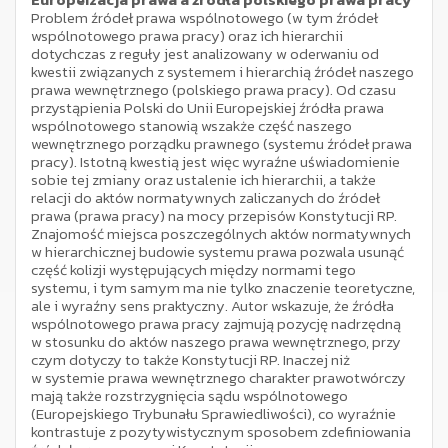
Problem źródeł prawa wspólnotowego (w tym źródeł
wspólnotowego prawa pracy) oraz ich hierarchii
dotychczas z reguły jest analizowany w oderwaniu od
kwestii związanych z systemem i hierarchią źródeł naszego
prawa wewnętrznego (polskiego prawa pracy). Od czasu
przystąpienia Polski do Unii Europejskiej źródła prawa
wspólnotowego stanowią wszakże część naszego
wewnętrznego porządku prawnego (systemu źródeł prawa
pracy). Istotną kwestią jest więc wyraźne uświadomienie
sobie tej zmiany oraz ustalenie ich hierarchii, a także
relacji do aktów normatywnych zaliczanych do źródeł
prawa (prawa pracy) na mocy przepisów Konstytucji RP.
Znajomość miejsca poszczególnych aktów normatywnych
w hierarchicznej budowie systemu prawa pozwala usunąć
część kolizji występujących między normami tego
systemu, i tym samym ma nie tylko znaczenie teoretyczne,
ale i wyraźny sens praktyczny. Autor wskazuje, że źródła
wspólnotowego prawa pracy zajmują pozycję nadrzędną
w stosunku do aktów naszego prawa wewnętrznego, przy
czym dotyczy to także Konstytucji RP. Inaczej niż
w systemie prawa wewnętrznego charakter prawotwórczy
mają także rozstrzygnięcia sądu wspólnotowego
(Europejskiego Trybunału Sprawiedliwości), co wyraźnie
kontrastuje z pozytywistycznym sposobem zdefiniowania