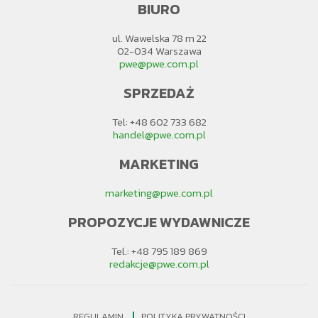
BIURO
ul. Wawelska 78 m 22
02-034 Warszawa
pwe@pwe.com.pl
SPRZEDAŻ
Tel: +48 602 733 682
handel@pwe.com.pl
MARKETING
marketing@pwe.com.pl
PROPOZYCJE WYDAWNICZE
Tel.: +48 795 189 869
redakcje@pwe.com.pl
REGULAMIN
POLITYKA PRYWATNOŚCI