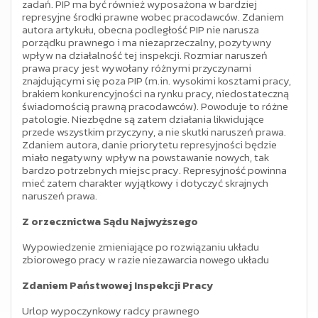
zadań. PIP ma być również wyposażona w bardziej
represyjne środki prawne wobec pracodawców. Zdaniem
autora artykułu, obecna podległość PIP nie narusza
porządku prawnego i ma niezaprzeczalny, pozytywny
wpływ na działalność tej inspekcji. Rozmiar naruszeń
prawa pracy jest wywołany różnymi przyczynami
znajdującymi się poza PIP (m.in. wysokimi kosztami pracy,
brakiem konkurencyjności na rynku pracy, niedostateczną
świadomością prawną pracodawców). Powoduje to różne
patologie. Niezbędne są zatem działania likwidujące
przede wszystkim przyczyny, a nie skutki naruszeń prawa.
Zdaniem autora, danie priorytetu represyjności będzie
miało negatywny wpływ na powstawanie nowych, tak
bardzo potrzebnych miejsc pracy. Represyjność powinna
mieć zatem charakter wyjątkowy i dotyczyć skrajnych
naruszeń prawa.
Z orzecznictwa Sądu Najwyższego
Wypowiedzenie zmieniające po rozwiązaniu układu
zbiorowego pracy w razie niezawarcia nowego układu
Zdaniem Państwowej Inspekcji Pracy
Urlop wypoczynkowy radcy prawnego