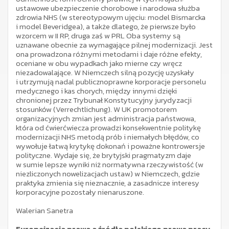
ustawowe ubezpieczenie chorobowe i narodowa służba
zdrowia NHS (w stereotypowym ujęciu: model Bismarcka
i model Beveridgea), a także dlatego, że pierwsze było
wzorcem w II RP, druga zaś w PRL Oba systemy są
uznawane obecnie za wymagające pilnej modernizacji. Jest
ona prowadzona różnymi metodami i daje różne efekty,
oceniane w obu wypadkach jako mierne czy wręcz
niezadowalające. W Niemczech silną pozycję uzyskały
i utrzymują nadal publicznoprawne korporacje personelu
medycznego i kas chorych, między innymi dzięki
chronionej przez Trybunał Konstytucyjny jurydyzacji
stosunków (Verrechtlichung). W UK promotorem
organizacyjnych zmian jest administracja państwowa,
która od ćwierćwiecza prowadzi konsekwentnie politykę
modernizacji NHS metodą prób i niemałych błędów, co
wywołuje łatwą krytykę dokonań i poważne kontrowersje
polityczne. Wydaje się, że brytyjski pragmatyzm daje
w sumie lepsze wyniki niż normatywna rzeczywistość (w
niezliczonych nowelizacjach ustaw) w Niemczech, gdzie
praktyka zmienia się nieznacznie, a zasadnicze interesy
korporacyjne pozostały nienaruszone.
Walerian Sanetra
Europeizacja prawa a źródła polskiego prawa pracy