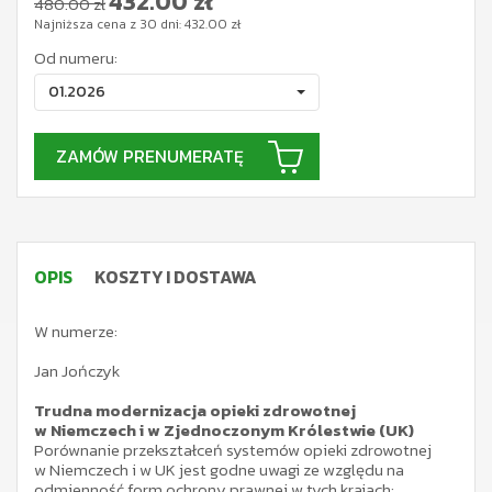
432.00
zł
480.00 zł
Najniższa cena z 30 dni:
432.00
zł
Od numeru:
01.2026
ZAMÓW PRENUMERATĘ
OPIS
KOSZTY I DOSTAWA
W numerze:
Jan Jończyk
Trudna modernizacja opieki zdrowotnej
w Niemczech i w Zjednoczonym Królestwie (UK)
Porównanie przekształceń systemów opieki zdrowotnej
w Niemczech i w UK jest godne uwagi ze względu na
odmienność form ochrony prawnej w tych krajach: