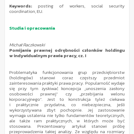
Keywords:
posting of workers, social security
coordination, EU.
Studia i opracowania
Michał Raczkowski
Pomijanie prawnej odrębności członków holdingu
w indywidualnym prawie pracy, cz. I
Problematyka funkcjonowania grup przedsiębiorstw
(holdingów) stanowi coraz częstszy przedmiot
zainteresowania praktyki prawa pracy. Popularność wydaje
się przy tym zyskiwać koncepcja „unoszenia zasłony
osobowości prawnej” czy „przebijania welonu
korporacyjnego”. Jest to konstrukcja tyleż ciekawa
i praktycznie przydatna, co niebezpieczna, jeśli
wykorzystywana zbyt pochopnie. Jej zastosowanie
wymaga ustalenia nie tylko fundamentów teoretycznych,
ale także ram praktycznych, w których może być
stosowana. Prezentowany artykuł stanowi próbę
przeprowadzenia takiej analizy. Ze względu na rozmiary