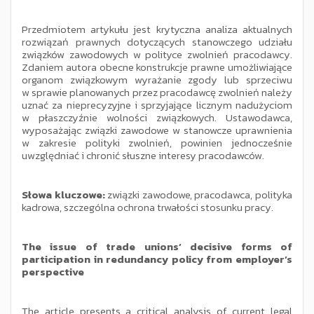
Przedmiotem artykułu jest krytyczna analiza aktualnych
rozwiązań prawnych dotyczących stanowczego udziału
związków zawodowych w polityce zwolnień pracodawcy.
Zdaniem autora obecne konstrukcje prawne umożliwiające
organom związkowym wyrażanie zgody lub sprzeciwu
w sprawie planowanych przez pracodawcę zwolnień należy
uznać za nieprecyzyjne i sprzyjające licznym nadużyciom
w płaszczyźnie wolności związkowych. Ustawodawca,
wyposażając związki zawodowe w stanowcze uprawnienia
w zakresie polityki zwolnień, powinien jednocześnie
uwzględniać i chronić słuszne interesy pracodawców.
Słowa kluczowe:
związki zawodowe, pracodawca, polityka
kadrowa, szczególna ochrona trwałości stosunku pracy.
The issue of trade unions’ decisive forms of
participation in redundancy policy from employer’s
perspective
The article presents a critical analysis of current legal