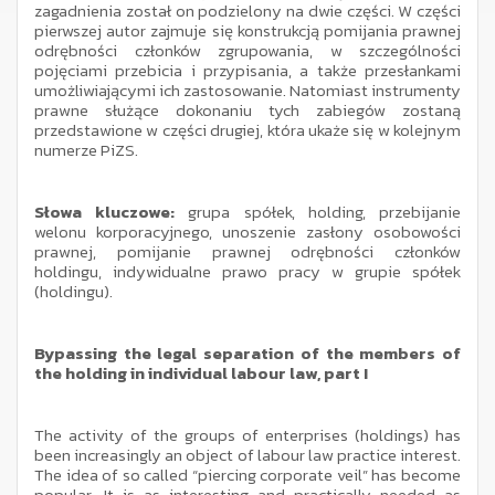
zagadnienia został on podzielony na dwie części. W części
pierwszej autor zajmuje się konstrukcją pomijania prawnej
odrębności członków zgrupowania, w szczególności
pojęciami przebicia i przypisania, a także przesłankami
umożliwiającymi ich zastosowanie. Natomiast instrumenty
prawne służące dokonaniu tych zabiegów zostaną
przedstawione w części drugiej, która ukaże się w kolejnym
numerze PiZS.
Słowa kluczowe:
grupa spółek, holding, przebijanie
welonu korporacyjnego, unoszenie zasłony osobowości
prawnej, pomijanie prawnej odrębności członków
holdingu, indywidualne prawo pracy w grupie spółek
(holdingu).
Bypassing the legal separation of the members of
the holding in individual labour law, part I
The activity of the groups of enterprises (holdings) has
been increasingly an object of labour law practice interest.
The idea of so called “piercing corporate veil” has become
popular. It is as interesting and practically needed as