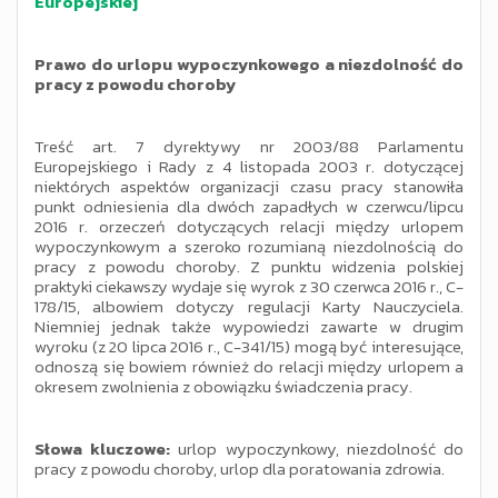
Europejskiej
Prawo do urlopu wypoczynkowego a niezdolność do
pracy z powodu choroby
Treść art. 7 dyrektywy nr 2003/88 Parlamentu
Europejskiego i Rady z 4 listopada 2003 r. dotyczącej
niektórych aspektów organizacji czasu pracy stanowiła
punkt odniesienia dla dwóch zapadłych w czerwcu/lipcu
2016 r. orzeczeń dotyczących relacji między urlopem
wypoczynkowym a szeroko rozumianą niezdolnością do
pracy z powodu choroby. Z punktu widzenia polskiej
praktyki ciekawszy wydaje się wyrok z 30 czerwca 2016 r., C-
178/15, albowiem dotyczy regulacji Karty Nauczyciela.
Niemniej jednak także wypowiedzi zawarte w drugim
wyroku (z 20 lipca 2016 r., C-341/15) mogą być interesujące,
odnoszą się bowiem również do relacji między urlopem a
okresem zwolnienia z obowiązku świadczenia pracy.
Słowa kluczowe:
urlop wypoczynkowy, niezdolność do
pracy z powodu choroby, urlop dla poratowania zdrowia.