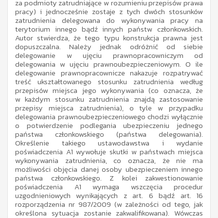
za podmioty zatrudniające w rozumieniu przepisów prawa
pracy) i jednocześnie zostaje z tych dwóch stosunków
zatrudnienia delegowana do wykonywania pracy na
terytorium innego bądź innych państw członkowskich.
Autor stwierdza, że tego typu konstrukcja prawna jest
dopuszczalna. Należy jednak odróżnić od siebie
delegowanie w ujęciu prawnopracowniczym od
delegowania w ujęciu prawnoubezpieczeniowym. O ile
delegowanie prawnopracownicze nakazuje rozpatrywać
treść ukształtowanego stosunku zatrudnienia według
przepisów miejsca jego wykonywania (co oznacza, że
w każdym stosunku zatrudnienia znajdą zastosowanie
przepisy miejsca zatrudnienia), o tyle w przypadku
delegowania prawnoubezpieczeniowego chodzi wyłącznie
o potwierdzenie podlegania ubezpieczeniu jednego
państwa członkowskiego (państwa delegowania).
Określenie takiego ustawodawstwa i wydanie
poświadczenia A1 wywołuje skutki w państwach miejsca
wykonywania zatrudnienia, co oznacza, że nie ma
możliwości objęcia danej osoby ubezpieczeniem innego
państwa członkowskiego. Z kolei zakwestionowanie
poświadczenia A1 wymaga wszczęcia procedur
uzgodnieniowych wynikających z art. 6 bądź art. 16
rozporządzenia nr 987/2009 (w zależności od tego, jak
określona sytuacja zostanie zakwalifikowana). Wówczas