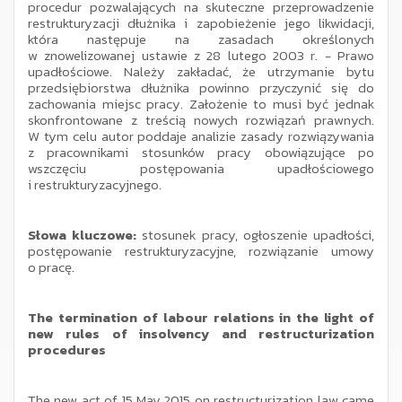
procedur pozwalających na skuteczne przeprowadzenie
restrukturyzacji dłużnika i zapobieżenie jego likwidacji,
która następuje na zasadach określonych
w znowelizowanej ustawie z 28 lutego 2003 r. - Prawo
upadłościowe. Należy zakładać, że utrzymanie bytu
przedsiębiorstwa dłużnika powinno przyczynić się do
zachowania miejsc pracy. Założenie to musi być jednak
skonfrontowane z treścią nowych rozwiązań prawnych.
W tym celu autor poddaje analizie zasady rozwiązywania
z pracownikami stosunków pracy obowiązujące po
wszczęciu postępowania upadłościowego
i restrukturyzacyjnego.
Słowa kluczowe:
stosunek pracy, ogłoszenie upadłości,
postępowanie restrukturyzacyjne, rozwiązanie umowy
o pracę.
The termination of labour relations in the light of
new rules of insolvency and restructurization
procedures
The new act of 15 May 2015 on restructurization law came