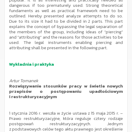
dangerous if too prematurely used. Strong theoretical
fundaments as well as practical framework need to be
outlined. Hereby presented analyze attempts to do so.
Due to its size it had to be divided in 2 parts. This part
explains the concept of bypassing the legal separation of
the members of the group, including ideas of “piercing”
and “attributing” and the reasons for those activities to be
used. The legal instruments enabling piercing and
attributing shall be presented in the following part.
Wykładnia i praktyka
Artur Tomanek
Rozwiązywanie stosunków pracy w świetle nowych
przepisów o postępowaniu upadłościowym
i restrukturyzacyjnym
1 stycznia 2016 r. weszła w życie ustawa z 15 maja 2015 r. –
Prawo restrukturyzacyjne, która reguluje cztery rodzaje
postępowań restrukturyzacyjnych. Jednym
z podstawowych celów tego aktu prawnego jest określenie