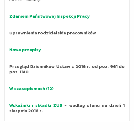
Zdaniem Państwowej Inspekcji Pracy
Uprawnienia rodzicielskie pracowników
Nowe przepisy
Przegląd Dzienników Ustaw z 2016 r. od poz. 961 do
poz. 1140
W czasopismach (12)
Wskaźniki i składki ZUS
- według stanu na dzień 1
sierpnia 2016 r.