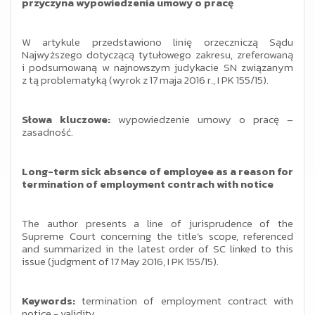
przyczyna wypowiedzenia umowy o pracę
W artykule przedstawiono linię orzeczniczą Sądu
Najwyższego dotyczącą tytułowego zakresu, zreferowaną
i podsumowaną w najnowszym judykacie SN związanym
z tą problematyką (wyrok z 17 maja 2016 r., I PK 155/15).
Słowa kluczowe:
wypowiedzenie umowy o pracę –
zasadność.
Long-term sick absence of employee as a reason for
termination of employment contrach with notice
The author presents a line of jurisprudence of the
Supreme Court concerning the title’s scope, referenced
and summarized in the latest order of SC linked to this
issue (judgment of 17 May 2016, I PK 155/15).
Keywords:
termination of employment contract with
notice - validity.