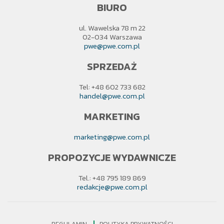
BIURO
ul. Wawelska 78 m 22
02-034 Warszawa
pwe@pwe.com.pl
SPRZEDAŻ
Tel: +48 602 733 682
handel@pwe.com.pl
MARKETING
marketing@pwe.com.pl
PROPOZYCJE WYDAWNICZE
Tel.: +48 795 189 869
redakcje@pwe.com.pl
REGULAMIN
POLITYKA PRYWATNOŚCI