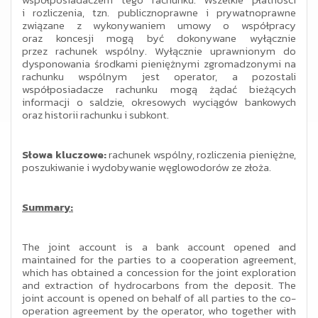
i rozliczenia, tzn. publicznoprawne i prywatnoprawne
związane z wykonywaniem umowy o współpracy
oraz koncesji mogą być dokonywane wyłącznie
przez rachunek wspólny. Wyłącznie uprawnionym do
dysponowania środkami pieniężnymi zgromadzonymi na
rachunku wspólnym jest operator, a pozostali
współposiadacze rachunku mogą żądać bieżących
informacji o saldzie, okresowych wyciągów bankowych
oraz historii rachunku i subkont.
Słowa kluczowe:
rachunek wspólny, rozliczenia pieniężne,
poszukiwanie i wydobywanie węglowodorów ze złoża.
Summary:
The joint account is a bank account opened and
maintained for the parties to a cooperation agreement,
which has obtained a concession for the joint exploration
and extraction of hydrocarbons from the deposit. The
joint account is opened on behalf of all parties to the co-
operation agreement by the operator, who together with