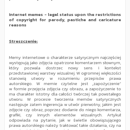
Internet memes - legal status upon the restrictions
of copyright for parody, pastiche and caricature
reasons
Streszczenie:
Memy internetowe o charakterze satyrycznym najczęściej
występują jako zdjęcia opatrzone komentarzem słownym,
który pozwala dostrzec nowy sens i kontekst
przedstawionej warstwy wizualnej. W ogromnej większości
stanowią utwory w rozumieniu przepisów prawa
autorskiego. W memie czytelne jest „zapożyczenie”
w formie przejęcia zdjęcia czy obrazu, a zapożyczenie to
ma charakter istotny dla całości twórczej tak powstałego
utworu. W procesie tworzenia memów satyrycznych
następuje zatem ingerencja w utwór pierwotny, jakim jest
zdjęcie czy obraz, poprzez dodanie do niego komentarza,
grafiki, czy innych elementów wizualnych. Artykuł
odpowiada na pytanie, jak w świetle obowiązującego
prawa autorskiego należy traktować takie działania, czy na