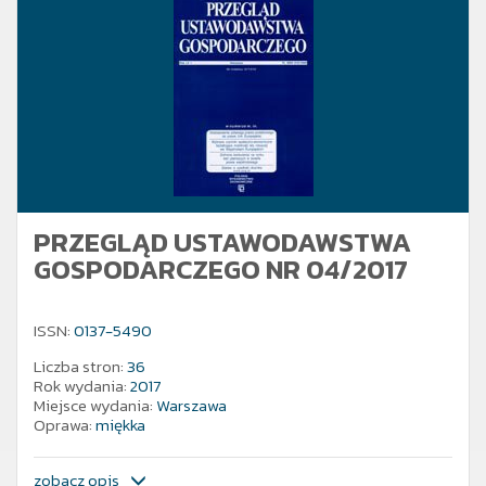
PRZEGLĄD USTAWODAWSTWA
GOSPODARCZEGO NR 04/2017
ISSN:
0137-5490
Liczba stron:
36
Rok wydania:
2017
Miejsce wydania:
Warszawa
Oprawa:
miękka
zobacz opis