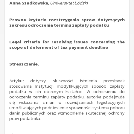
Anna Szadkowska,
Uniwersytet Łódzki
Prawne kryteria rozstrzygania spraw dotyczących
zakresu odroczenia terminu zapłaty podatku
Legal criteria for resolving issues concerning the
scope of deferment of tax payment deadline
Streszczenie:
Artykuł dotyczy słuszności istnienia przesłanek
stosowania instytucji modyfikujących sposób zapłaty
podatku w ich obecnym kształcie. W odniesieniu do
odroczenia terminu zapłaty podatku, autorka podejmuje
się wskazania zmian w rozwiązaniach legislacyjnych
umożliwiających podniesienie sprawności systemu poboru
danin publicznych oraz wzmocnienie skutecznej ochrony
praw podatnika.