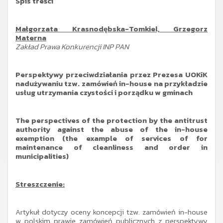
Spis treści
Małgorzata Krasnodębska-Tomkiel, Grzegorz
Materna
Zakład Prawa Konkurencji INP PAN
Perspektywy przeciwdziałania przez Prezesa UOKiK
nadużywaniu tzw. zamówień in-house na przykładzie
usług utrzymania czystości i porządku w gminach
The perspectives of the protection by the antitrust
authority against the abuse of the in-house
exemption (the example of services of for
maintenance of cleanliness and order in
municipalities)
Streszczenie:
Artykuł dotyczy oceny koncepcji tzw. zamówień in-house
w polskim prawie zamówień publicznych z perspektywy