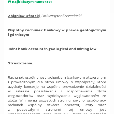
W najbliższym numerze:
Zbigniew Ofiarski,
Uniwersytet Szczeciński
Wspólny rachunek bankowy w prawie geologicznym
i górniczym
Joint bank account in geological and mining law
Streszczenie:
Rachunek wspólny jest rachunkiem bankowym otwieranym
i prowadzonym dla stron umowy o współpracy, które
uzyskały koncesję na wspólne prowadzenie działalności
w zakresie poszukiwania i rozpoznawania złoża
węglowodorów oraz wydobywania węglowodorów ze
złoża. W imieniu wszystkich stron umowy o współpracy
rachunek wspólny otwiera operator, który wraz
z pozostałymi stronami tej umowy jest
współposiadaczem tego rachunku. Wszelkie płatności