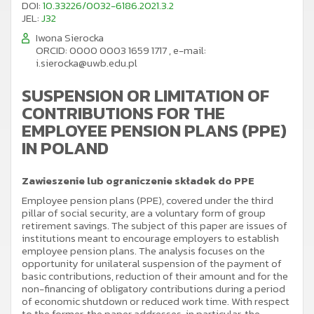
DOI:
10.33226/0032-6186.2021.3.2
JEL:
J32
Iwona Sierocka
ORCID: 0000 0003 1659 1717
,
e-mail:
i.sierocka@uwb.edu.pl
SUSPENSION OR LIMITATION OF
CONTRIBUTIONS FOR THE
EMPLOYEE PENSION PLANS (PPE)
IN POLAND
Zawieszenie lub ograniczenie składek do PPE
Employee pension plans (PPE), covered under the third
pillar of social security, are a voluntary form of group
retirement savings. The subject of this paper are issues of
institutions meant to encourage employers to establish
employee pension plans. The analysis focuses on the
opportunity for unilateral suspension of the payment of
basic contributions, reduction of their amount and for the
non-financing of obligatory contributions during a period
of economic shutdown or reduced work time. With respect
to the former, the paper addresses, in particular, the