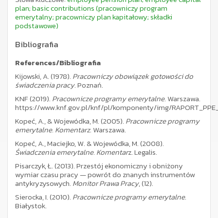
plan; basic contributions (pracowniczy program
emerytalny; pracowniczy plan kapitałowy; składki
podstawowe)
Bibliografia
References/Bibliografia
Kijowski, A. (1978).
Pracowniczy obowiązek gotowości do
świadczenia pracy
. Poznań.
KNF (2019).
Pracownicze programy emerytalne
. Warszawa.
https://www.knf.gov.pl/knf/pl/komponenty/img/RAPORT_PP
Kopeć, A., & Wojewódka, M. (2005).
Pracownicze programy
emerytalne. Komentarz
. Warszawa.
Kopeć, A., Maciejko, W. & Wojewódka, M. (2008).
Świadczenia emerytalne. Komentar
z. Legalis.
Pisarczyk, Ł. (2013). Przestój ekonomiczny i obniżony
wymiar czasu pracy — powrót do znanych instrumentów
antykryzysowych.
Monitor Prawa Pracy
, (12).
Sierocka, I. (2010).
Pracownicze programy emerytalne
.
Białystok.