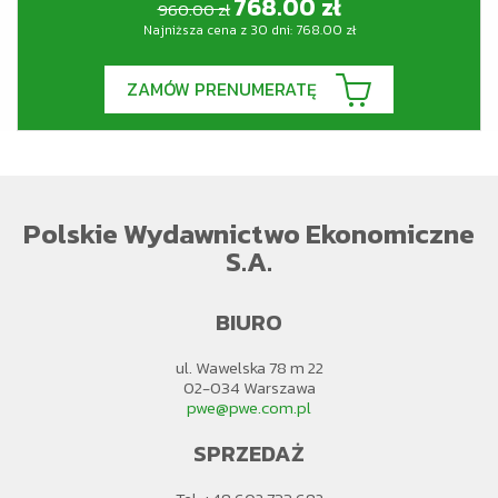
768.00
zł
960.00 zł
Najniższa cena z 30 dni:
768.00
zł
ZAMÓW PRENUMERATĘ
Polskie Wydawnictwo Ekonomiczne
S.A.
BIURO
ul. Wawelska 78 m 22
02-034 Warszawa
pwe@pwe.com.pl
SPRZEDAŻ