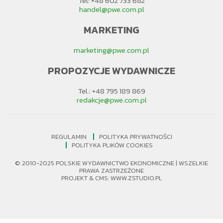
Tel: +48 602 733 682
handel@pwe.com.pl
MARKETING
marketing@pwe.com.pl
PROPOZYCJE WYDAWNICZE
Tel.: +48 795 189 869
redakcje@pwe.com.pl
REGULAMIN
POLITYKA PRYWATNOŚCI
POLITYKA PLIKÓW COOKIES
© 2010-2025 POLSKIE WYDAWNICTWO EKONOMICZNE | WSZELKIE
PRAWA ZASTRZEŻONE
PROJEKT &
CMS
:
WWW.ZSTUDIO.PL