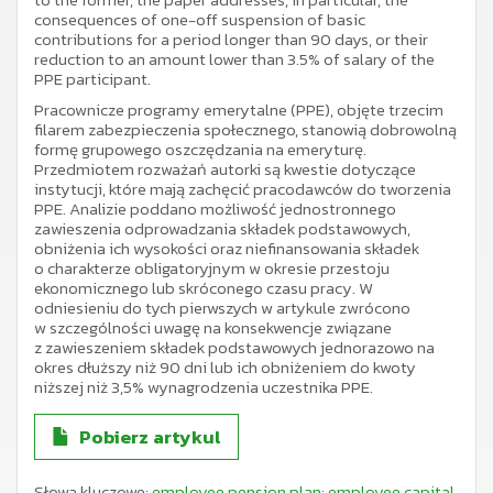
consequences of one-off suspension of basic
contributions for a period longer than 90 days, or their
reduction to an amount lower than 3.5% of salary of the
PPE participant.
Pracownicze programy emerytalne (PPE), objęte trzecim
filarem zabezpieczenia społecznego, stanowią dobrowolną
formę grupowego oszczędzania na emeryturę.
Przedmiotem rozważań autorki są kwestie dotyczące
instytucji, które mają zachęcić pracodawców do tworzenia
PPE. Analizie poddano możliwość jednostronnego
zawieszenia odprowadzania składek podstawowych,
obniżenia ich wysokości oraz niefinansowania składek
o charakterze obligatoryjnym w okresie przestoju
ekonomicznego lub skróconego czasu pracy. W
odniesieniu do tych pierwszych w artykule zwrócono
w szczególności uwagę na konsekwencje związane
z zawieszeniem składek podstawowych jednorazowo na
okres dłuższy niż 90 dni lub ich obniżeniem do kwoty
niższej niż 3,5% wynagrodzenia uczestnika PPE.
Pobierz artykul
Słowa kluczowe:
employee pension plan; employee capital