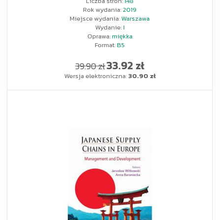
Liczba stron:
148
Rok wydania:
2019
Miejsce wydania:
Warszawa
Wydanie:
I
Oprawa:
miękka
Format:
B5
33.92 zł
39.90 zł
Wersja elektroniczna:
30.90 zł