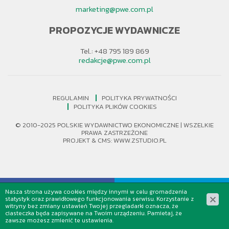
marketing@pwe.com.pl
PROPOZYCJE WYDAWNICZE
Tel.: +48 795 189 869
redakcje@pwe.com.pl
REGULAMIN
POLITYKA PRYWATNOŚCI
POLITYKA PLIKÓW COOKIES
© 2010-2025 POLSKIE WYDAWNICTWO EKONOMICZNE | WSZELKIE
PRAWA ZASTRZEŻONE
PROJEKT &
CMS
:
WWW.ZSTUDIO.PL
Nasza strona używa cookies między innymi w celu gromadzenia
statystyk oraz prawidłowego funkcjonowania serwisu. Korzystanie z
witryny bez zmiany ustawień Twojej przegladarki oznacza, że
ciasteczka będa zapisywane na Twoim urządzeniu. Pamietaj, że
zawsze możesz zmienić te ustawienia.