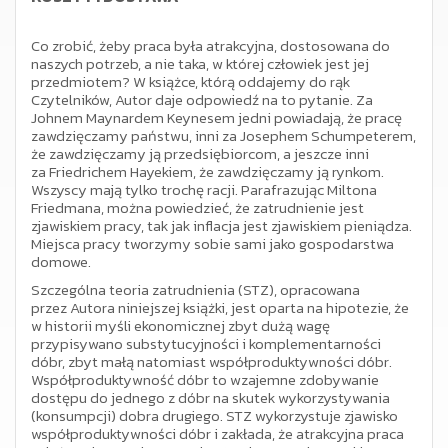
Co zrobić, żeby praca była atrakcyjna, dostosowana do
naszych potrzeb, a nie taka, w której człowiek jest jej
przedmiotem? W książce, którą oddajemy do rąk
Czytelników, Autor daje odpowiedź na to pytanie. Za
Johnem Maynardem Keynesem jedni powiadają, że pracę
zawdzięczamy państwu, inni za Josephem Schumpeterem,
że zawdzięczamy ją przedsiębiorcom, a jeszcze inni
za Friedrichem Hayekiem, że zawdzięczamy ją rynkom.
Wszyscy mają tylko trochę racji. Parafrazując Miltona
Friedmana, można powiedzieć, że zatrudnienie jest
zjawiskiem pracy, tak jak inflacja jest zjawiskiem pieniądza.
Miejsca pracy tworzymy sobie sami jako gospodarstwa
domowe.
Szczególna teoria zatrudnienia (STZ), opracowana
przez Autora niniejszej książki, jest oparta na hipotezie, że
w historii myśli ekonomicznej zbyt dużą wagę
przypisywano substytucyjności i komplementarności
dóbr, zbyt małą natomiast współproduktywności dóbr.
Współproduktywność dóbr to wzajemne zdobywanie
dostępu do jednego z dóbr na skutek wykorzystywania
(konsumpcji) dobra drugiego. STZ wykorzystuje zjawisko
współproduktywności dóbr i zakłada, że atrakcyjna praca