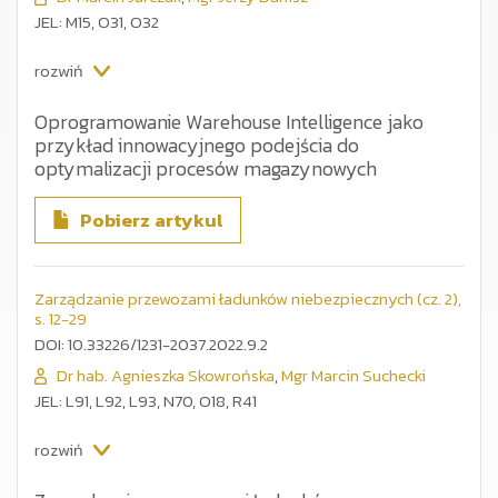
JEL: M15, O31, O32
rozwiń
Oprogramowanie Warehouse Intelligence jako
przykład innowacyjnego podejścia do
optymalizacji procesów magazynowych
Optymalizacja procesów magazynowych jest jednym
z najważniejszych wymagań współczesnej logistyki. W
Pobierz artykul
dobie intensywnego wzrostu poziomu automatyzacji
magazynów i centrów dystrybucyjnych istnieje realne
zapotrzebowanie wśród osób zarządzających logistyką na
oprogramowanie poprawiające wydajność i efektywność
Zarządzanie przewozami ładunków niebezpiecznych (cz. 2),
procesów intralogistycznych. Przedstawiany temat jest
s. 12-29
istotny zarówno z biznesowego, jak i naukowego punktu
DOI: 10.33226/1231-2037.2022.9.2
widzenia. Dla biznesu pozostaje on ważnym sposobem
podnoszenia efektywności, dla nauki zaś stanowi
Dr hab. Agnieszka Skowrońska
,
Mgr Marcin Suchecki
interesujący obszar badań.
JEL: L91, L92, L93, N70, O18, R41
Celem niniejszej publikacji jest przedstawienie wyników
badań związanych z realizacją projektu Warehouse
rozwiń
Intelligence (WI). W ramach projektu powstaje m.in.
oprogramowanie dedykowane optymalizacji procesów.