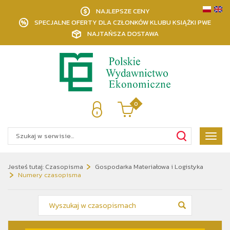
NAJLEPSZE CENY
SPECJALNE OFERTY DLA CZŁONKÓW KLUBU KSIĄŻKI PWE
NAJTAŃSZA DOSTAWA
0
Poka
menu
Jesteś tutaj:
Czasopisma
Gospodarka Materiałowa i Logistyka
Numery czasopisma