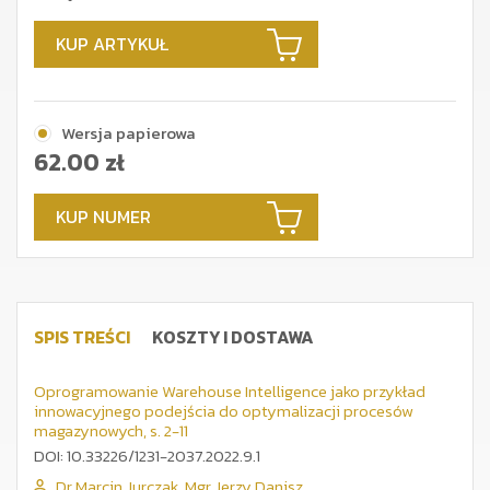
KUP ARTYKUŁ
Wersja papierowa
62.00
zł
KUP NUMER
SPIS TREŚCI
KOSZTY I DOSTAWA
Oprogramowanie Warehouse Intelligence jako przykład
innowacyjnego podejścia do optymalizacji procesów
magazynowych, s. 2-11
DOI: 10.33226/1231-2037.2022.9.1
Dr Marcin Jurczak
,
Mgr Jerzy Danisz