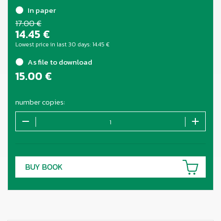
In paper
17.00 €
14.45
€
Lowest price in last 30 days:
14.45
€
As file to download
15.00
€
number copies:
BUY BOOK