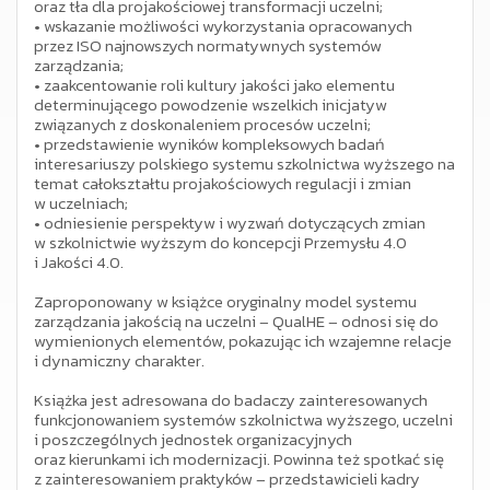
oraz tła dla projakościowej transformacji uczelni;
•
wskazanie możliwości wykorzystania opracowanych
przez ISO najnowszych normatywnych systemów
zarządzania;
•
zaakcentowanie roli kultury jakości jako elementu
determinującego powodzenie wszelkich inicjatyw
związanych z doskonaleniem procesów uczelni;
•
przedstawienie wyników kompleksowych badań
interesariuszy polskiego systemu szkolnictwa wyższego na
temat całokształtu projakościowych regulacji i zmian
w uczelniach;
•
odniesienie perspektyw i wyzwań dotyczących zmian
w szkolnictwie wyższym do koncepcji Przemysłu 4.0
i Jakości 4.0.
Zaproponowany w książce oryginalny model systemu
zarządzania jakością na uczelni – QualHE – odnosi się do
wymienionych elementów, pokazując ich wzajemne relacje
i dynamiczny charakter.
Książka jest adresowana do badaczy zainteresowanych
funkcjonowaniem systemów szkolnictwa wyższego, uczelni
i poszczególnych jednostek organizacyjnych
oraz kierunkami ich modernizacji. Powinna też spotkać się
z zainteresowaniem praktyków – przedstawicieli kadry