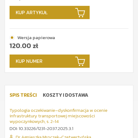
KUP ARTYKUŁ
Wersja papierowa
120.00
zł
KUP NUMER
SPIS TREŚCI
KOSZTY I DOSTAWA
Typologia oczekiwanie–dyskonfirmacja w ocenie
infrastruktury transportowej miejscowości
wypoczynkowych, s. 2-14
DOI: 10.33226/1231-2037.2025.3.1
Dr Agnieszka Mroczek-Czetwertyńska
,