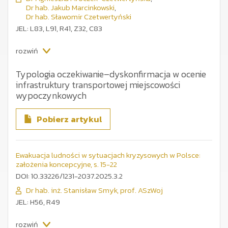
Dr hab. Jakub Marcinkowski
,
Dr hab. Sławomir Czetwertyński
JEL: L83, L91, R41, Z32, C83
rozwiń
Typologia oczekiwanie–dyskonfirmacja w ocenie
infrastruktury transportowej miejscowości
wypoczynkowych
Celem artykułu jest ocena zgodności oczekiwań turystów
wobec infrastruktury transportowej w miejscowościach
Pobierz artykul
wypoczynkowych z ich rzeczywistymi doświadczeniami. W
badaniu zastosowano teorię oczekiwanie–dyskonfirmacja
(ECT) oraz test rang Wilcoxona do analizy danych
zebranych metodą CAWI na próbie 847 turystów z Polski.
Ewakuacja ludności w sytuacjach kryzysowych w Polsce:
Wyniki wskazują na negatywną dyskonfirmację we
założenia koncepcyjne, s. 15-22
wszystkich 26 analizowanych zmiennych, przy czym
DOI: 10.33226/1231-2037.2025.3.2
największe rozbieżności dotyczą opłat za parkingi
i komunikację oraz dostępności dla osób
Dr hab. inż. Stanisław Smyk, prof. ASzWoj
z niepełnosprawnościami. Na podstawie poziomu
JEL: H56, R49
oczekiwań, wielkości dyskonfirmacji i siły efektu
statystycznego opracowano typologię obejmującą cztery
kategorie zmiennych: krytyczne niedociągnięcia,
rozwiń