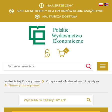
NAJLEPSZE CENY
SPECJALNE OFERTY DLA CZŁONKÓW KLUBU KSIĄŻKI PWE
NAJTAŃSZA DOSTAWA
0
Poka
menu
Jesteś tutaj:
Czasopisma
Gospodarka Materiałowa i Logistyka
Numery czasopisma